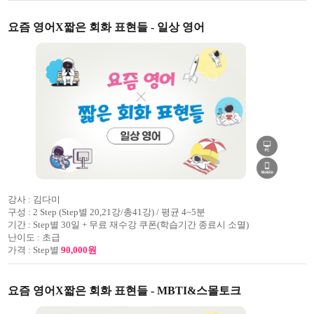
요즘 영어X짧은 회화 표현들 - 일상 영어
강사 :
김다미
구성 :
2 Step (Step별 20,21강/총41강) / 평균 4~5분
기간 :
Step별 30일 + 무료 재수강 쿠폰(학습기간 종료시 소멸)
난이도 :
초급
가격 :
Step별
90,000원
요즘 영어X짧은 회화 표현들 - MBTI&스몰토크