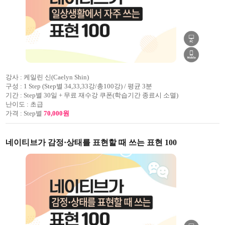
강사 :
케일린 신(Caelyn Shin)
구성 :
1 Step (Step별 34,33,33강/총100강) / 평균 3분
기간 :
Step별 30일 + 무료 재수강 쿠폰(학습기간 종료시 소멸)
난이도 :
초급
가격 :
Step별
70,000원
네이티브가 감정·상태를 표현할 때 쓰는 표현 100