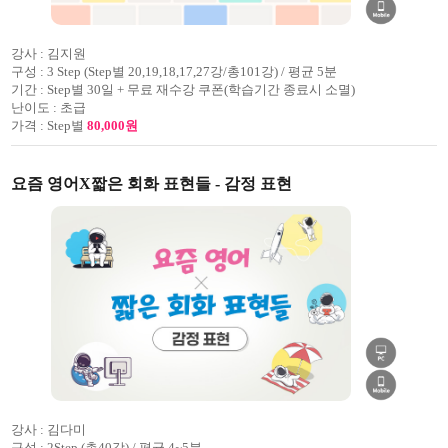
강사 :
김지원
구성 :
3 Step (Step별 20,19,18,17,27강/총101강) / 평균 5분
기간 :
Step별 30일 + 무료 재수강 쿠폰(학습기간 종료시 소멸)
난이도 :
초급
가격 :
Step별
80,000원
요즘 영어X짧은 회화 표현들 - 감정 표현
강사 :
김다미
구성 :
2Step (총40강) / 평균 4~5분