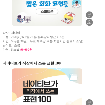
강사 :
김다미
구성 :
2 Step (Step별 22강/총44강) / 평균 4~5분
기간 :
Step별 30일 + 무료 재수강 쿠폰(학습기간 종료시 소멸)
난이도 :
초급
가격 :
Step별
90,000원
네이티브가 직장에서 쓰는 표현 100