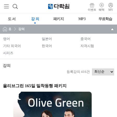
이벤트
혜택
MY
도 서
강 의
패키지
MP3
무료학습
홈
강의
영어
일본어
중국어
기타 외국어
한국어
자격시험
시리즈
강의
등록강의 416건
올리브그린 165일 밀착동행 패키지