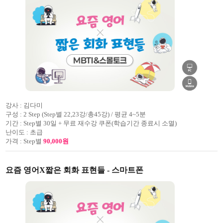
강사 :
김다미
구성 :
2 Step (Step별 22,23강/총45강) / 평균 4~5분
기간 :
Step별 30일 + 무료 재수강 쿠폰(학습기간 종료시 소멸)
난이도 :
초급
가격 :
Step별
90,000원
요즘 영어X짧은 회화 표현들 - 스마트폰