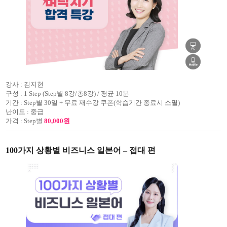
강사 :
김지현
구성 :
1 Step (Step별 8강/총8강) / 평균 10분
기간 :
Step별 30일 + 무료 재수강 쿠폰(학습기간 종료시 소멸)
난이도 :
중급
가격 :
Step별
80,000원
100가지 상황별 비즈니스 일본어 – 접대 편