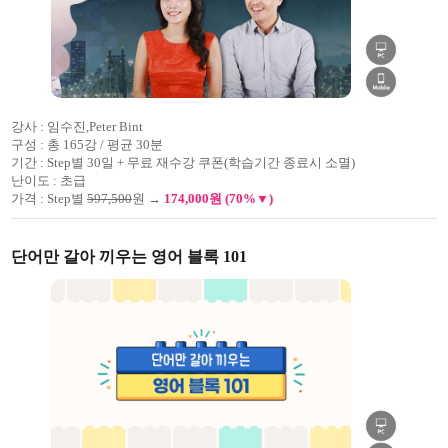
강사 :
임수진,Peter Bint
구성 :
총 165강 / 평균 30분
기간 :
Step별 30일 + 무료 재수강 쿠폰(학습기간 종료시 소멸)
난이도 :
초급
가격 :
Step별
597,500
원 →
174,000원 (70%▼)
단어만 갈아 끼우는 영어 블록 101