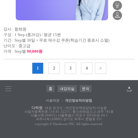
강사 :
함채원
구성 :
1 Step (총20강) / 평균 15분
기간 :
Step별 30일 + 무료 재수강 쿠폰(학습기간 종료시 소멸)
난이도 :
중고급
가격 :
Step별
90,000원
1
2
3
4
>
홈
내강의실
문의
이용약관
|
개인정보처리방침
다락원
대표:정규도 | 개인정보책임담당자:이승호
사업자등록번호:110-81-32211 | 통신판매업신고:파주 741호
서울사옥:(04031) 서울특별시 마포구 잔다리로 64-1
파주사옥:(10881) 경기도 파주시 문발로 211
copyright © Darakwon INC. All rights reserved.