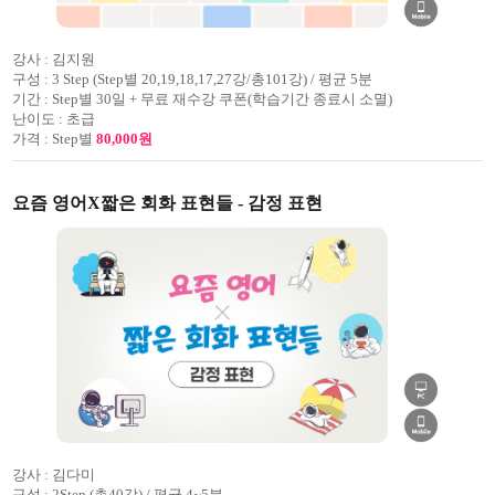
강사 :
김지원
구성 :
3 Step (Step별 20,19,18,17,27강/총101강) / 평균 5분
기간 :
Step별 30일 + 무료 재수강 쿠폰(학습기간 종료시 소멸)
난이도 :
초급
가격 :
Step별
80,000원
요즘 영어X짧은 회화 표현들 - 감정 표현
강사 :
김다미
구성 :
2Step (총40강) / 평균 4~5분