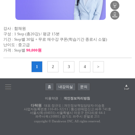
강사 :
함채원
구성 :
1 Step (총20강) / 평균 15분
기간 :
Step별 30일 + 무료 재수강 쿠폰(학습기간 종료시 소멸)
난이도 :
중고급
가격 :
Step별
90,000원
1
2
3
4
>
홈
내강의실
문의
이용약관
|
개인정보처리방침
다락원
대표:정규도 | 개인정보책임담당자:이승호
사업자등록번호:110-81-32211 | 통신판매업신고:파주 741호
서울사옥:(04031) 서울특별시 마포구 잔다리로 64-1
파주사옥:(10881) 경기도 파주시 문발로 211
copyright © Darakwon INC. All rights reserved.