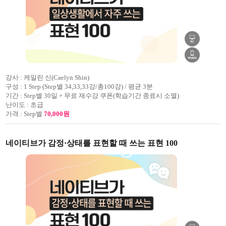
강사 :
케일린 신(Caelyn Shin)
구성 :
1 Step (Step별 34,33,33강/총100강) / 평균 3분
기간 :
Step별 30일 + 무료 재수강 쿠폰(학습기간 종료시 소멸)
난이도 :
초급
가격 :
Step별
70,000원
네이티브가 감정·상태를 표현할 때 쓰는 표현 100