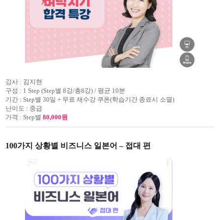
강사 :
김지현
구성 :
1 Step (Step별 8강/총8강) / 평균 10분
기간 :
Step별 30일 + 무료 재수강 쿠폰(학습기간 종료시 소멸)
난이도 :
중급
가격 :
Step별
80,000원
100가지 상황별 비즈니스 일본어 – 접대 편