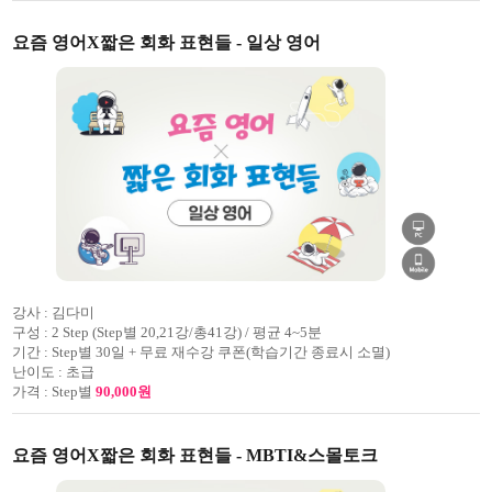
요즘 영어X짧은 회화 표현들 - 일상 영어
강사 :
김다미
구성 :
2 Step (Step별 20,21강/총41강) / 평균 4~5분
기간 :
Step별 30일 + 무료 재수강 쿠폰(학습기간 종료시 소멸)
난이도 :
초급
가격 :
Step별
90,000원
요즘 영어X짧은 회화 표현들 - MBTI&스몰토크