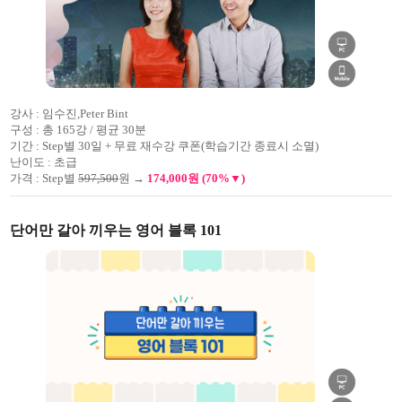
강사 :
임수진,Peter Bint
구성 :
총 165강 / 평균 30분
기간 :
Step별 30일 + 무료 재수강 쿠폰(학습기간 종료시 소멸)
난이도 :
초급
가격 :
Step별
597,500
원 →
174,000원 (70%▼)
단어만 갈아 끼우는 영어 블록 101