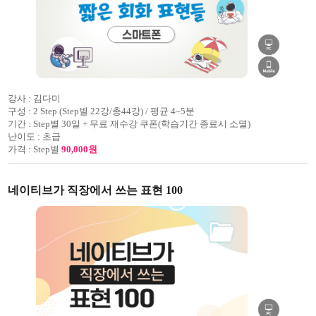
강사 :
김다미
구성 :
2 Step (Step별 22강/총44강) / 평균 4~5분
기간 :
Step별 30일 + 무료 재수강 쿠폰(학습기간 종료시 소멸)
난이도 :
초급
가격 :
Step별
90,000원
네이티브가 직장에서 쓰는 표현 100