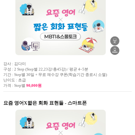
강사 :
김다미
구성 :
2 Step (Step별 22,23강/총45강) / 평균 4~5분
기간 :
Step별 30일 + 무료 재수강 쿠폰(학습기간 종료시 소멸)
난이도 :
초급
가격 :
Step별
90,000원
요즘 영어X짧은 회화 표현들 - 스마트폰