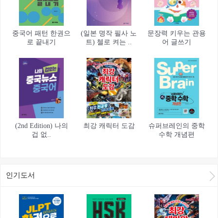
중국어 패턴 한권으
(일본 명작 필사 노
문장력 키우는 관용
로 끝내기
트) 첼로 켜는 ..
어 글쓰기
(2nd Edition) 나의
최강 캐릭터 도감
슈퍼브레인의 중학
겁 없..
수학 개념편
인기도서