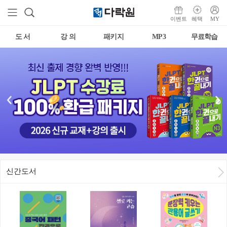
이벤트
혜택
MY
도 서
강 의
패키지
MP3
무료학습
신간도서