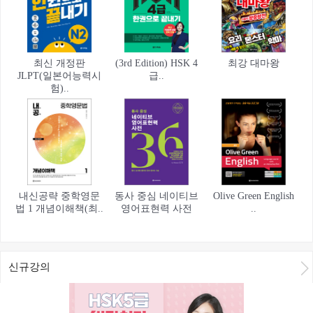
최신 개정판
(3rd Edition) HSK 4
최강 대마왕
JLPT(일본어능력시
급..
험)..
내신공략 중학영문
동사 중심 네이티브
Olive Green English
법 1 개념이해책(최..
영어표현력 사전
..
신규강의