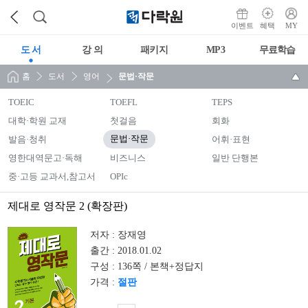
이벤트
혜택
MY
도 서
강 의
패키지
MP3
무료학습
홈
도서
영어
문법·작문
TOEIC
TOEFL
TEPS
대학·학원 교재
첫걸음
회화
발음·청취
문법·작문
어휘·표현
영한대역문고·독해
비즈니스
일반 단행본
중·고등 교과서,참고서
OPIc
제대로 영작문 2 (확장판)
저자 :
장재영
출간 :
2018.01.02
구성 :
136쪽 / 본책+정답지
가격 :
절판