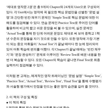
‘제대로 영작문 2권’은 총 9개의 Chapter와 24개의 Unit으로 구성되어
있다. 각 Unit에서는 영작에 꼭 필요한 핵심 문법만을 선별한 ‘문법 설
명’과 간단한 빈칸 채우기 문제인 ‘Simple Test로 핵심 문법에 대한 이
해도를 점검해볼 수 있다. 연습 문제인 Practice Test로 주어진 단어를
활용하여 비교적 짧고 쉬운 문장을 써 볼 수 있으며, 실전 문제인
’Actual Test를 통해 한 단계 어려운 문장도 제대로 써 보며 중학교 1학
년 수준의 문장들을 자기 것으로 만들 수 있다. 또한 영작에 가장 기본
이 되는 중요 어휘들이 ’Actual Test‘가 끝날 때마다 한 눈에 정리되어
있어 어휘 학습에 편의를 더했다. 각 Chapter가 끝날 때에는 ‘빈칸 채우
기’와 ‘문장 완성하기’ 문제로 이루어진 ‘Review Test로 배운 내용을 한
번 더 복습할 수 있다. 모든 Chapter의 학습이 끝나면 Final Test로 최종
실력까지 점검해볼 수 있다.
이처럼 본 교재는, 체계적인 영작 트레이닝인 ‘문법 설명’ ‘Simple Test’,
‘Practice Test’, ‘Actual Test’, ‘Review Test’, ‘Final Test’을 통해 수행평가
와 서술형 평가에서 만점을 만드는 좋은 영작 습관을 길러 줄 것이다.
2. 이 책의 구성 및 특징
● 이 책의 특징
* 영작을 통해 필수 문법과 어휘를 동시에 학습