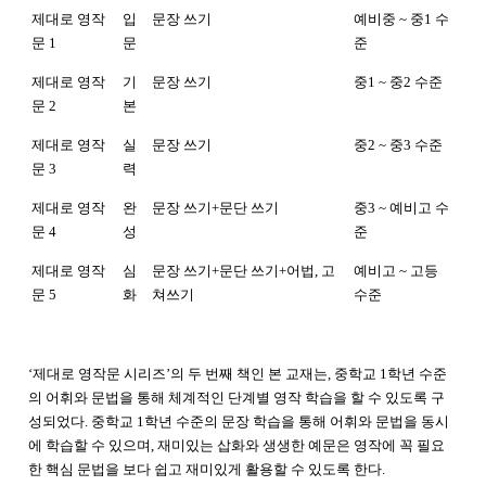
제대로 영작
입
문장 쓰기
예비중
~
중
1
수
문
1
문
준
제대로 영작
기
문장 쓰기
중
1 ~
중
2
수준
문
2
본
제대로 영작
실
문장 쓰기
중
2 ~
중
3
수준
문
3
력
제대로 영작
완
문장 쓰기
+
문단 쓰기
중
3 ~
예비고 수
문
4
성
준
제대로 영작
심
문장 쓰기
+
문단 쓰기
+
어법
,
고
예비고
~
고등
문
5
화
쳐쓰기
수준
‘제대로 영작문 시리즈’의 두 번째 책인 본 교재는, 중학교 1학년 수준
의 어휘와 문법을 통해 체계적인 단계별 영작 학습을 할 수 있도록 구
성되었다. 중학교 1학년 수준의 문장 학습을 통해 어휘와 문법을 동시
에 학습할 수 있으며, 재미있는 삽화와 생생한 예문은 영작에 꼭 필요
한 핵심 문법을 보다 쉽고 재미있게 활용할 수 있도록 한다.