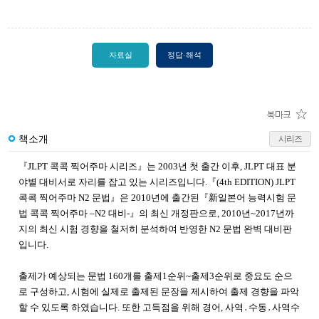
자료실
정답·해석
책소개
시리즈
『JLPT 콕콕 찍어주마 시리즈』는 2003년 첫 출간 이후, JLPT 대표 분
야별 대비서로 자리를 잡고 있는 시리즈입니다.『(4th EDITION) JLPT
콕콕 찍어주마 N2 문법』은 2010년에 출간된『新일본어 능력시험 문
법 콕콕 찍어주마 –N2 대비-』의 최신 개정판으로, 2010년~2017년까
지의 최신 시험 경향을 철저히 분석하여 반영한 N2 문법 완벽 대비판
입니다.
출제가 예상되는 문법 160개를 출제1순위~출제3순위로 중요도 순으
로 구성하고, 시험에 실제로 출제된 문장을 제시하여 출제 경향을 파악
할 수 있도록 하였습니다. 또한 고득점을 위해 경어, 사역․수동․사역수