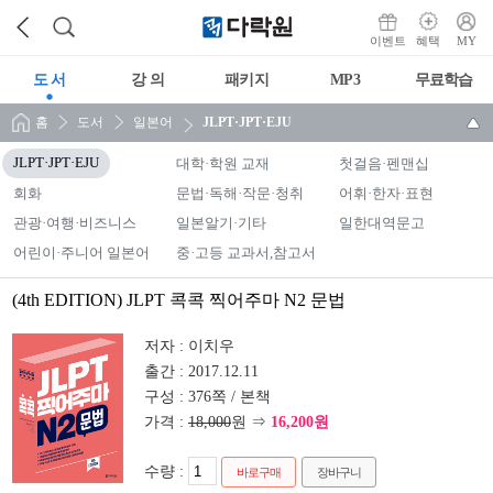
이벤트
혜택
MY
도 서
강 의
패키지
MP3
무료학습
홈
도서
일본어
JLPT·JPT·EJU
JLPT·JPT·EJU
대학·학원 교재
첫걸음·펜맨십
회화
문법·독해·작문·청취
어휘·한자·표현
관광·여행·비즈니스
일본알기·기타
일한대역문고
어린이·주니어 일본어
중·고등 교과서,참고서
(4th EDITION) JLPT 콕콕 찍어주마 N2 문법
저자 :
이치우
출간 :
2017.12.11
구성 :
376쪽 / 본책
가격 :
18,000
원 ⇒
16,200원
수량 :
바로구매
장바구니