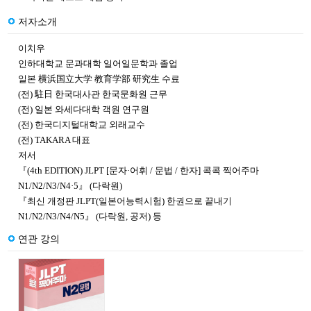
저자소개
이치우
인하대학교 문과대학 일어일문학과 졸업
일본 横浜国立大学 教育学部 研究生 수료
(전) 駐日 한국대사관 한국문화원 근무
(전) 일본 와세다대학 객원 연구원
(전) 한국디지털대학교 외래교수
(전) TAKARA 대표
저서
『(4th EDITION) JLPT [문자·어휘 / 문법 / 한자] 콕콕 찍어주마
N1/N2/N3/N4·5』 (다락원)
『최신 개정판 JLPT(일본어능력시험) 한권으로 끝내기
N1/N2/N3/N4/N5』 (다락원, 공저) 등
연관 강의