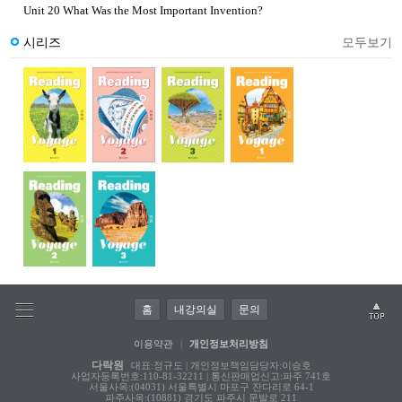
Unit 20 What Was the Most Important Invention?
시리즈
모두보기
홈
내강의실
문의
이용약관
|
개인정보처리방침
다락원
대표:정규도 | 개인정보책임담당자:이승호
사업자등록번호:110-81-32211 | 통신판매업신고:파주 741호
서울사옥:(04031) 서울특별시 마포구 잔다리로 64-1
파주사옥:(10881) 경기도 파주시 문발로 211