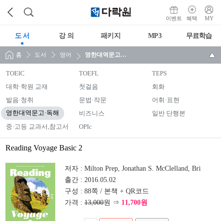
이벤트
혜택
MY
도 서
강 의
패키지
MP3
무료학습
홈
도서
영어
영한대역문고·독해
TOEIC
TOEFL
TEPS
대학·학원 교재
첫걸음
회화
발음·청취
문법·작문
어휘·표현
영한대역문고·독해
비즈니스
일반 단행본
중·고등 교과서,참고서
OPIc
Reading Voyage Basic 2
저자 :
Milton Prep, Jonathan S. McClelland, Bri
출간 :
2016.05.02
구성 :
88쪽 / 본책 + QR코드
가격 :
13,000
원 ⇒
11,700원