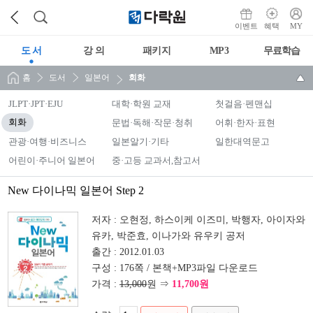
이벤트
혜택
MY
도 서
강 의
패키지
MP3
무료학습
홈
도서
일본어
회화
JLPT·JPT·EJU
대학·학원 교재
첫걸음·펜맨십
회화
문법·독해·작문·청취
어휘·한자·표현
관광·여행·비즈니스
일본알기·기타
일한대역문고
어린이·주니어 일본어
중·고등 교과서,참고서
New 다이나믹 일본어 Step 2
저자 :
오현정, 하스이케 이즈미, 박행자, 아이자와
유카, 박준효, 이나가와 유우키 공저
출간 :
2012.01.03
구성 :
176쪽 / 본책+MP3파일 다운로드
가격 :
13,000
원 ⇒
11,700원