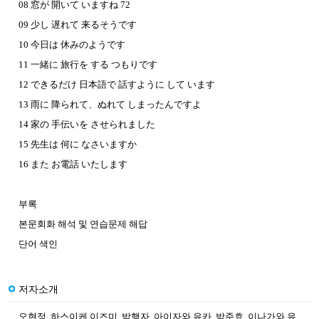
08 窓が 開いて いますね 72
09 少し 遅れて 来るそうです
10 今日は 休みのようです
11 一緒に 旅行を する つもりです
12 できるだけ 日本語で 話すように して います
13 雨に 降られて、ぬれて しまったんですよ
14 家の 手伝いを させられました
15 先生は 何に なさいますか
16 また お電話 いたします
부록
본문회화 해석 및 연습문제 해답
단어 색인
저자소개
오현정, 하스이케 이즈미, 박행자, 아이자와 유카, 박준효, 이나가와 유