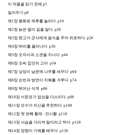
이 작품을 읽기 전에 p5
일러두기 p8
제1장 봉화로 제후를 놀리다 p10
제2장 늙은 말이 길을 알다 p20
제3장 현고가 군사에게 음식을 주어 위로하다 p28
제4장 90리를 물러나다 p36
제5장 오자서과 소관을 지나다 p44
제6장 조씨 집안의 고아 p54
제7장 상앙이 남문에 나무를 세우다 p64
제8장 손빈과 방연이 지혜를 겨루다 p74
제9장 뛰어난 식객 p86
제10장 서문표가 업성을 다스리다 p98
제11장 모수가 자신을 추천하다 p108
제12장 첫 번째 황제 - 진시황 p118
제13장 사슴을 가리켜 말이라고 하다 p128
제14장 장량이 기예를 배우다 p136