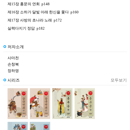
제15장 홍문의 연회 p148
제16장 소하가 달빛 아래 한신을 쫓다 p160
제17장 사방의 초나라 노래 p172
실력다지기 정답 p182
저자소개
사마천
손창복
정하영
시리즈
모두보기