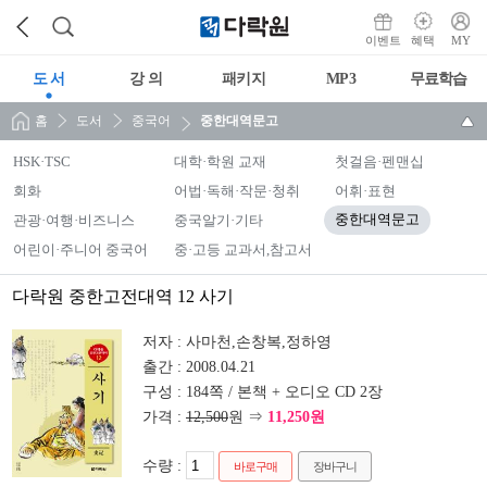
이벤트
혜택
MY
도 서
강 의
패키지
MP3
무료학습
홈
도서
중국어
중한대역문고
HSK·TSC
대학·학원 교재
첫걸음·펜맨십
회화
어법·독해·작문·청취
어휘·표현
관광·여행·비즈니스
중국알기·기타
중한대역문고
어린이·주니어 중국어
중·고등 교과서,참고서
다락원 중한고전대역 12 사기
저자 :
사마천,손창복,정하영
출간 :
2008.04.21
구성 :
184쪽 / 본책 + 오디오 CD 2장
가격 :
12,500
원 ⇒
11,250원
수량 :
바로구매
장바구니