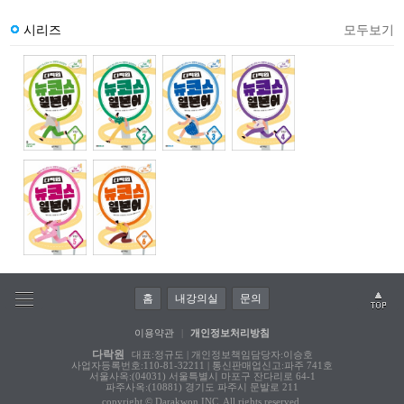
시리즈
모두보기
홈
내강의실
문의
이용약관
|
개인정보처리방침
다락원
대표:정규도 | 개인정보책임담당자:이승호
사업자등록번호:110-81-32211 | 통신판매업신고:파주 741호
서울사옥:(04031) 서울특별시 마포구 잔다리로 64-1
파주사옥:(10881) 경기도 파주시 문발로 211
copyright © Darakwon INC. All rights reserved.