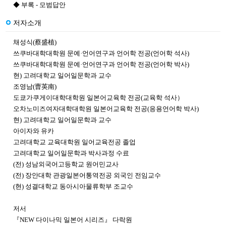
◆ 부록 - 모범답안
저자소개
채성식(蔡盛植)
쓰쿠바대학대학원 문예·언어연구과 언어학 전공(언어학 석사)
쓰쿠바대학대학원 문예·언어연구과 언어학 전공(언어학 박사)
현) 고려대학교 일어일문학과 교수
조영남(曺英南)
도쿄가쿠게이대학대학원 일본어교육학 전공(교육학 석사）
오차노미즈여자대학대학원 일본어교육학 전공(응용언어학 박사)
현) 고려대학교 일어일문학과 교수
아이자와 유카
고려대학교 교육대학원 일어교육전공 졸업
고려대학교 일어일문학과 박사과정 수료
(전) 성남외국어고등학교 원어민교사
(전) 장안대학 관광일본어통역전공 외국인 전임교수
(현) 성결대학교 동아시아물류학부 조교수
저서
『NEW 다이나믹 일본어 시리즈』 다락원