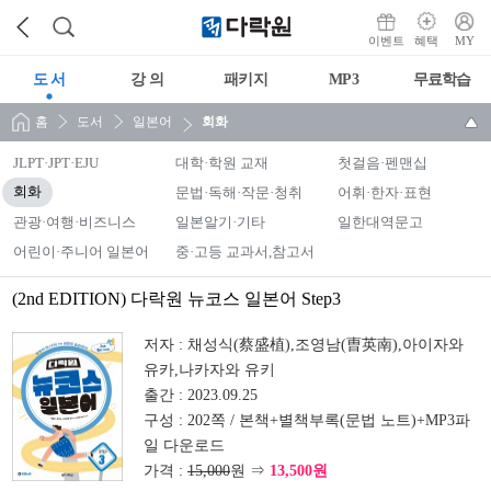
이벤트
혜택
MY
도 서
강 의
패키지
MP3
무료학습
홈
도서
일본어
회화
JLPT·JPT·EJU
대학·학원 교재
첫걸음·펜맨십
회화
문법·독해·작문·청취
어휘·한자·표현
관광·여행·비즈니스
일본알기·기타
일한대역문고
어린이·주니어 일본어
중·고등 교과서,참고서
(2nd EDITION) 다락원 뉴코스 일본어 Step3
저자 :
채성식(蔡盛植),조영남(曺英南),아이자와
유카,나카자와 유키
출간 :
2023.09.25
구성 :
202쪽 / 본책+별책부록(문법 노트)+MP3파
일 다운로드
가격 :
15,000
원 ⇒
13,500원