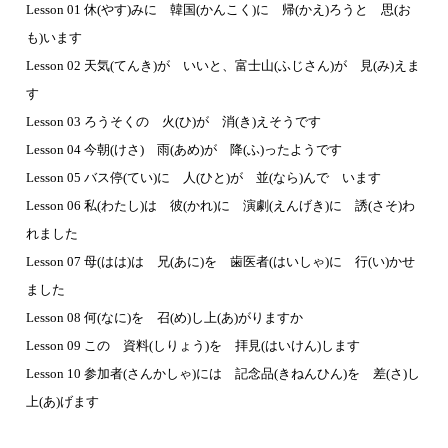
Lesson 01 休(やす)みに 韓国(かんこく)に 帰(かえ)ろうと 思(お
も)います
Lesson 02 天気(てんき)が いいと、富士山(ふじさん)が 見(み)えま
す
Lesson 03 ろうそくの 火(ひ)が 消(き)えそうです
Lesson 04 今朝(けさ) 雨(あめ)が 降(ふ)ったようです
Lesson 05 バス停(てい)に 人(ひと)が 並(なら)んで います
Lesson 06 私(わたし)は 彼(かれ)に 演劇(えんげき)に 誘(さそ)わ
れました
Lesson 07 母(はは)は 兄(あに)を 歯医者(はいしゃ)に 行(い)かせ
ました
Lesson 08 何(なに)を 召(め)し上(あ)がりますか
Lesson 09 この 資料(しりょう)を 拝見(はいけん)します
Lesson 10 参加者(さんかしゃ)には 記念品(きねんひん)を 差(さ)し
上(あ)げます