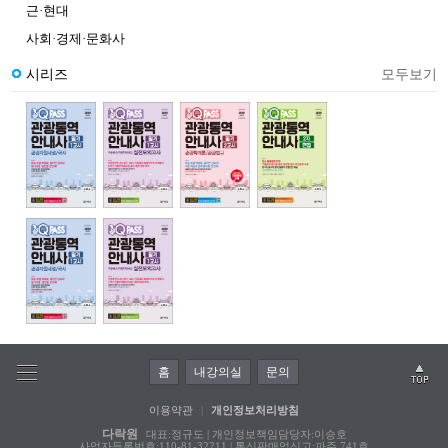
근·현대
사회·경제·문화사
시리즈
모두보기
홈
내강의실
문의
이용약관
|
개인정보처리방침
다락원
대표:정규도 | 개인정보책임담당자:이승호
사업자등록번호:110-81-32211 | 통신판매업신고:파주 741호