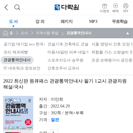
이벤트
혜택
MY
도 서
강 의
패키지
MP3
무료학습
홈
도서
자격시험·취업
관광통역안내사
공기업·대기업·ncs·한국사능력검정시험
건설기계·건축제도·건설안전·조종면허
식품·영양사·간호·요양·
조리·제과제빵
미용사(일반·피부·네일·메이크업)·맞춤형화장품
위험물·가스·소방설비·
관광통역안내사
스포츠지도사·승무원
조경·손해평가사·공인중
IT·네트워크·정보보안
간호조무사 교과서
2022 최신판 원큐패스 관광통역안내사 필기 1교시 관광자원
해설/국사
저자 :
이만희
출간 :
2022.04.29
구성 :
392쪽 / 본책+부록
가격 :
절판