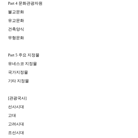
Part 4 문화관광자원
불교문화
유교문화
건축양식
무형문화
Part 5 주요 지정물
유네스코 지정물
국가지정물
기타 지정물
[관광국사]
선사시대
고대
고려시대
조선시대