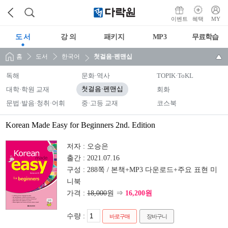
이벤트
혜택
MY
도 서
강 의
패키지
MP3
무료학습
홈
도서
한국어
첫걸음·펜맨십
독해
문화·역사
TOPIK·ToKL
대학·학원 교재
첫걸음·펜맨십
회화
문법·발음·청취·어휘
중·고등 교재
코스북
Korean Made Easy for Beginners 2nd. Edition
저자 :
오승은
출간 :
2021.07.16
구성 :
288쪽 / 본책+MP3 다운로드+주요 표현 미
니북
가격 :
18,000
원 ⇒
16,200원
수량 :
바로구매
장바구니