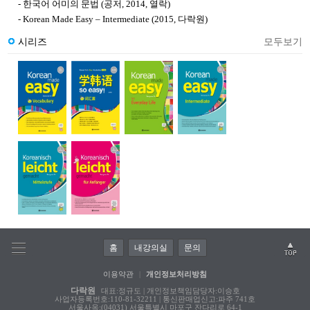
- 한국어 어미의 문법 (공저, 2014, 열락)
- Korean Made Easy – Intermediate (2015, 다락원)
시리즈
모두보기
홈
내강의실
문의
이용약관
|
개인정보처리방침
다락원
대표:정규도 | 개인정보책임담당자:이승호
사업자등록번호:110-81-32211 | 통신판매업신고:파주 741호
서울사옥:(04031) 서울특별시 마포구 잔다리로 64-1