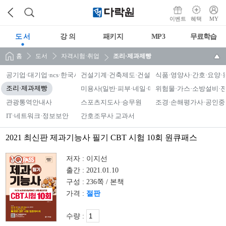
이벤트
혜택
MY
도 서
강 의
패키지
MP3
무료학습
홈
도서
자격시험·취업
조리·제과제빵
공기업·대기업·ncs·한국사능력검정시험
건설기계·건축제도·건설안전·조종면허
식품·영양사·간호·요양·
조리·제과제빵
미용사(일반·피부·네일·메이크업)·맞춤형화장품
위험물·가스·소방설비·
관광통역안내사
스포츠지도사·승무원
조경·손해평가사·공인중
IT·네트워크·정보보안
간호조무사 교과서
2021 최신판 제과기능사 필기 CBT 시험 10회 원큐패스
저자 :
이지선
출간 :
2021.01.10
구성 :
236쪽 / 본책
가격 :
절판
수량 :