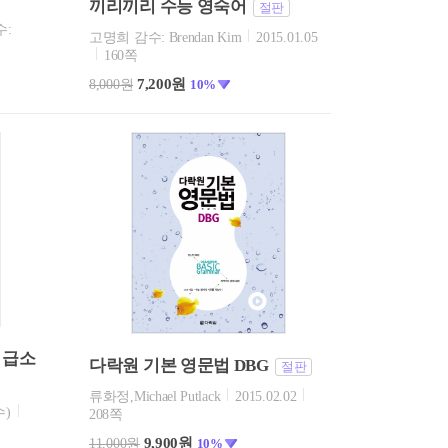
끼리끼리 수능 영숙어
절판
수:
고명희 감수: Brendan Kim
2015.01.05
쪽
160쪽
7,200원
8,000원
10%
 급소
다락원 기본 영문법 DBG
절판
류화정,Michael Putlack
2015.02.02
수)
208쪽
9,900원
11,000원
10%