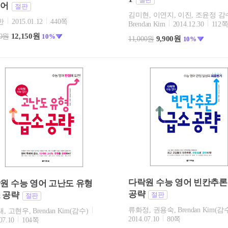
니어
절판
김미현, 이연지, 이진, 조윤정 감
한
2015.01.12
440쪽
Brendan Kim
2014.12.30
112
12,150원
00원
10%
9,900원
11,000원
10%
다락원 수능 영어 빈칸추론
원 수능 영어 고난도 유형
공략
 공략
절판
절판
류화정, 권용숙, Brendan Kim(감
, 고현우, Brendan Kim(감수)
2014.07.10
80쪽
07.10
104쪽