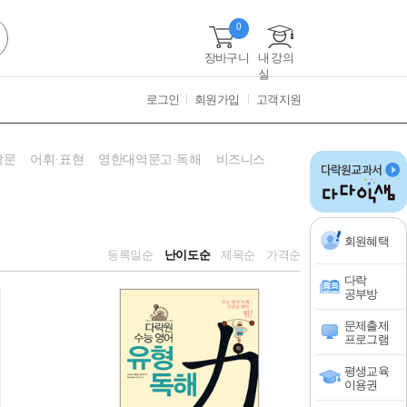
0
장바구니
내 강의
실
로그인
회원가입
고객지원
작문
어휘·표현
영한대역문고·독해
비즈니스
회원혜택
등록일순
난이도순
제목순
가격순
다락
공부방
문제출제
프로그램
평생교육
이용권