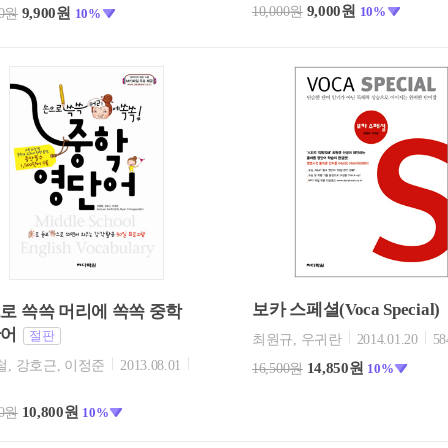
9,000원
10,000원
10%
9,900원
00원
10%
보카 스페셜(Voca Special)
로 쓱쓱 머리에 쏙쏙 중학
단어
절판
최원규, 우귀란
2014.01.20
5
, 강호근, 이정준
2013.08.01
14,850원
16,500원
10%
쪽
10,800원
00원
10%