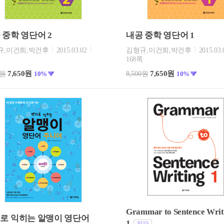
 중학 영단어 2
내공 중학 영단어 1
규,이건희,박건후
2015.03.02
김형규,이건희,박건후
2015.03.
쪽
168쪽
7,650원
7,650원
0원
10%
8,500원
10%
Grammar to Sentence Writ
로 익히는 알맹이 영단어
1
절판