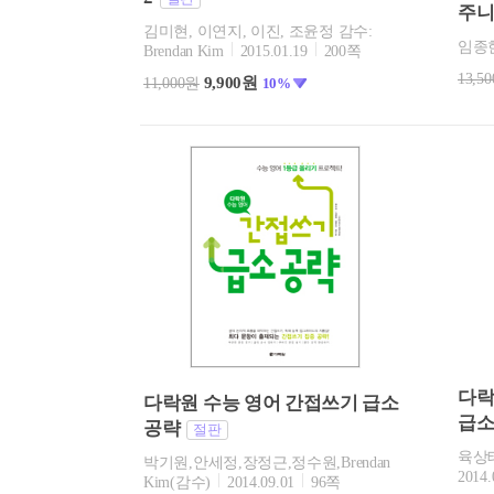
주
김미현, 이연지, 이진, 조윤정 감수:
임종
Brendan Kim
2015.01.19
200쪽
13,5
9,900원
11,000원
10%
다락
다락원 수능 영어 간접쓰기 급소
급소
공략
절판
육상태
박기원,안세정,장정근,정수원,Brendan
2014.
Kim(감수)
2014.09.01
96쪽