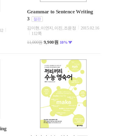
Grammar to Sentence Writing
3
절판
김미현,이연지,이진,조윤정
2015.02.16
02
112쪽
9,900원
11,000원
10%
ing