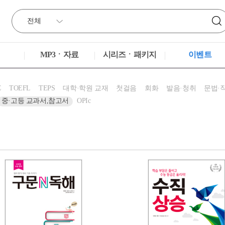
MP3ㆍ자료
시리즈ㆍ패키지
이벤트
C
TOEFL
TEPS
대학·학원 교재
첫걸음
회화
발음·청취
문법·
중·고등 교과서,참고서
OPIc