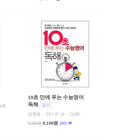
10초 만에 푸는 수능영어
독해
절판
84쪽
염종원
2011.07.28
224쪽
8,100원
9,000원
10%