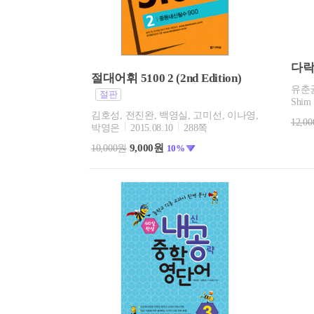
다락
절대어휘 5100 2 (2nd Edition)
유춘균
절판
Shim
김호성, 전진완, 백영실, 고미선, 이나영,
12,0
박영은
2015.08.10
288쪽
9,000원
10,000원
10%