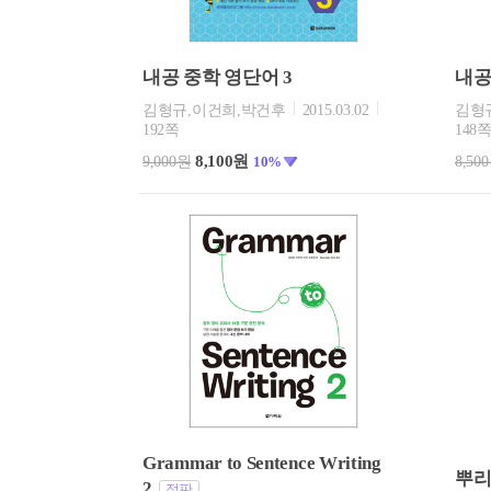
내공 중학 영단어 3
내공
김형규,이건희,박건후
2015.03.02
김형
192쪽
148
8,100원
9,000원
10%
8,50
Grammar to Sentence Writing
뿌리
2
절판