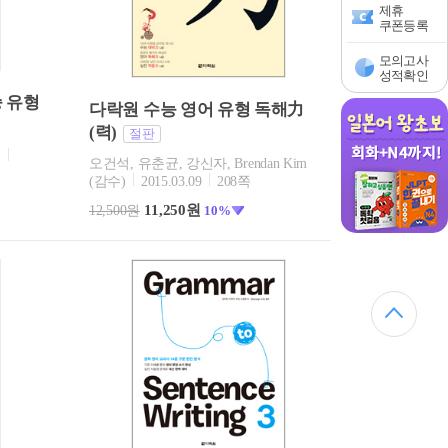
제휴
쿠폰등록
모의고사
성적확인
승 유형
다락원 수능 영어 유형 독해力
(력)
절판
)
오건석, 유춘균, 강신자, Brendan Kim
(감수)
2015.03.09
208쪽
11,250원
12,500원
10%