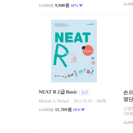
11,0
9,900원
11,000원
10%
NEAT R 2급 Basic
손으
절판
영
Michael A. Putlack
2012.10.30
180쪽
신병철
11,700원
13,000원
10%
328
12,0