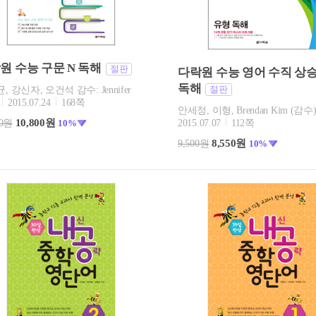
원 수능 구문 N 독해
절판
다락원 수능 영어 수직 상
독해
절판
, 강신자, 오건석 감수: Jennifer
2015.07.24
168쪽
안세정, 이형, Brendan Kim (감수
10,800원
00원
10%
2015.07.07
112쪽
8,550원
9,500원
10%