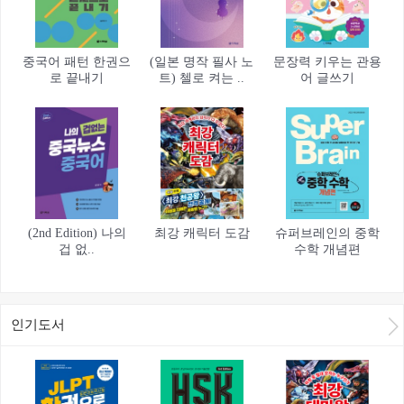
중국어 패턴 한권으
(일본 명작 필사 노
문장력 키우는 관용
로 끝내기
트) 첼로 켜는 ..
어 글쓰기
(2nd Edition) 나의
최강 캐릭터 도감
슈퍼브레인의 중학
겁 없..
수학 개념편
인기도서