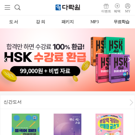
이벤트
혜택
MY
도 서
강 의
패키지
MP3
무료학습
신간도서