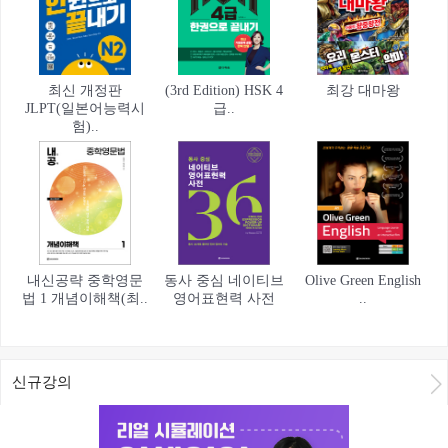
최신 개정판
(3rd Edition) HSK 4
최강 대마왕
JLPT(일본어능력시
급..
험)..
내신공략 중학영문
동사 중심 네이티브
Olive Green English
법 1 개념이해책(최..
영어표현력 사전
..
신규강의