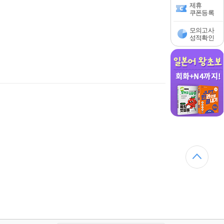
제휴
쿠폰등록
모의고사
성적확인