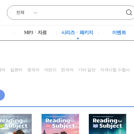
MP3ㆍ자료
시리즈ㆍ패키지
이벤트
영어
일본어
중국어
어린이
한국어
기타 일반
자격시험 수험서
색