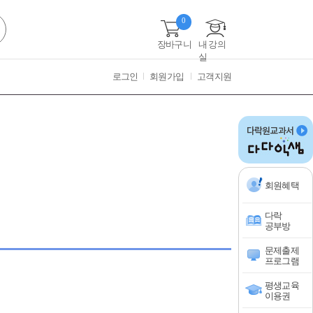
0
장바구니
내 강의
실
로그인
회원가입
고객지원
회원혜택
다락
공부방
문제출제
프로그램
평생교육
이용권