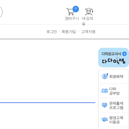
0
장바구니
내 강의
실
로그인
회원가입
고객지원
회원혜택
다락
공부방
문제출제
프로그램
평생교육
이용권