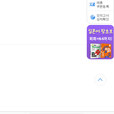
제휴
쿠폰등록
모의고사
성적확인