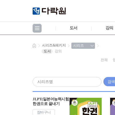
도서
강의
시리즈&패키지
도서
강의
전체
검
JLPT(일본어능력시험)
한권으로 끝내기
장바구니