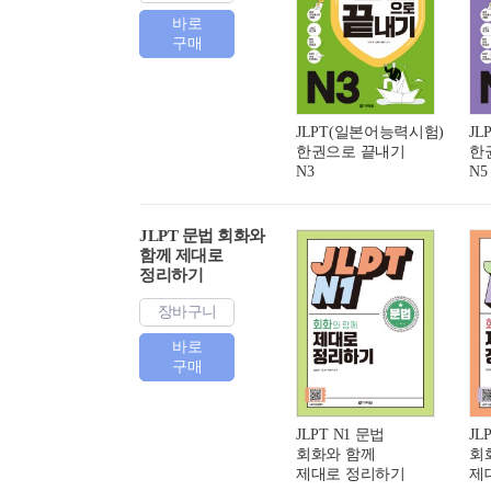
바로
구매
JLPT(일본어능력시험)
J
한권으로 끝내기
한
N3
N5
JLPT 문법 회화와
함께 제대로
정리하기
장바구니
바로
구매
JLPT N1 문법
JL
회화와 함께
회
제대로 정리하기
제