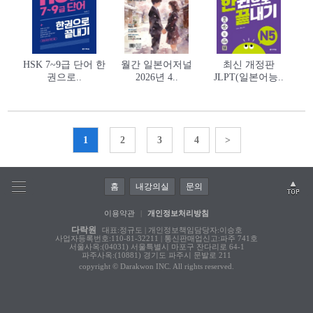
HSK 7~9급 단어 한
월간 일본어저널
최신 개정판
권으로..
2026년 4..
JLPT(일본어능..
1
2
3
4
>
홈
내강의실
문의
이용약관
|
개인정보처리방침
다락원
대표:정규도 | 개인정보책임담당자:이승호
사업자등록번호:110-81-32211 | 통신판매업신고:파주 741호
서울사옥:(04031) 서울특별시 마포구 잔다리로 64-1
파주사옥:(10881) 경기도 파주시 문발로 211
copyright © Darakwon INC. All rights reserved.