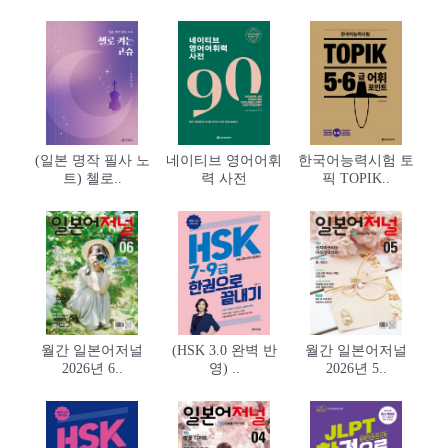
(일본 명작 필사 노
네이티브 영어어휘
한국어능력시험 토
트) 첼로..
력 사전
픽 TOPIK..
월간 일본어저널
(HSK 3.0 완벽 반
월간 일본어저널
2026년 6..
영) ..
2026년 5..