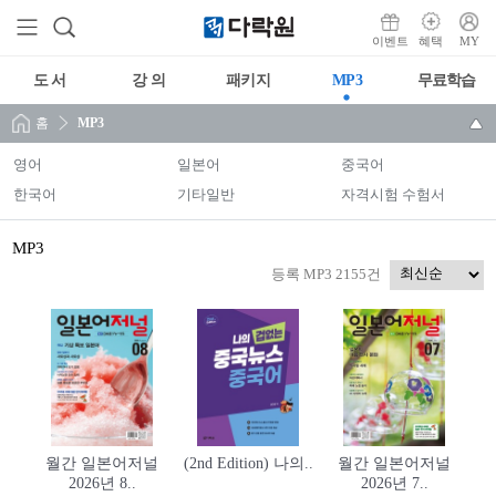
이벤트
혜택
MY
도 서
강 의
패키지
MP3
무료학습
홈
MP3
영어
일본어
중국어
한국어
기타일반
자격시험 수험서
MP3
등록 MP3 2155건
월간 일본어저널
(2nd Edition) 나의..
월간 일본어저널
2026년 8..
2026년 7..