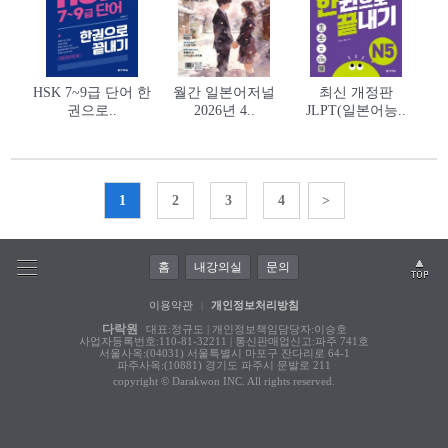
HSK 7~9급 단어 한
월간 일본어저널
최신 개정판
권으로..
2026년 4..
JLPT(일본어능..
1
2
3
4
>
홈
내강의실
문의
이용약관
|
개인정보처리방침
다락원
대표:정규도 | 개인정보책임담당자:이승호
사업자등록번호:110-81-32211 | 통신판매업신고:파주 741호
서울사옥:(04031) 서울특별시 마포구 잔다리로 64-1
파주사옥:(10881) 경기도 파주시 문발로 211
copyright © Darakwon INC. All rights reserved.