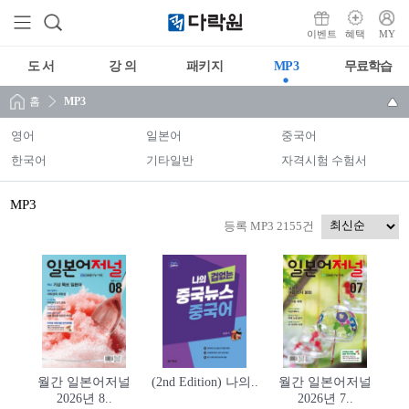
이벤트
혜택
MY
도 서
강 의
패키지
MP3
무료학습
홈
MP3
영어
일본어
중국어
한국어
기타일반
자격시험 수험서
MP3
등록 MP3 2155건
월간 일본어저널
(2nd Edition) 나의..
월간 일본어저널
2026년 8..
2026년 7..