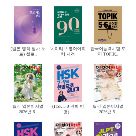
(일본 명작 필사 노
네이티브 영어어휘
한국어능력시험 토
트) 첼로..
력 사전
픽 TOPIK..
월간 일본어저널
(HSK 3.0 완벽 반
월간 일본어저널
2026년 6..
영) ..
2026년 5..