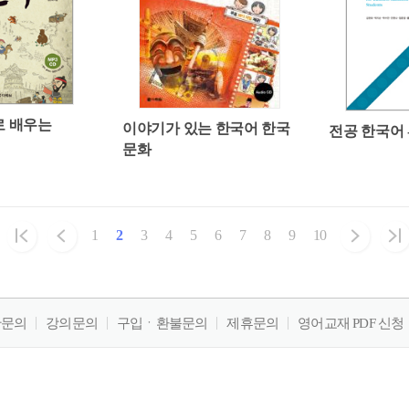
로 배우는
이야기가 있는 한국어 한국
전공 한국어 
문화
1
2
3
4
5
6
7
8
9
10
판문의
강의문의
구입ㆍ환불문의
제휴문의
영어교재 PDF 신청