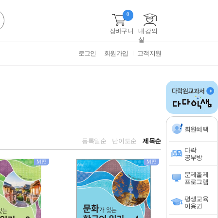
0
장바구니
내 강의
실
로그인
회원가입
고객지원
회원혜택
등록일순
난이도순
제목순
다락
공부방
MP3
MP3
문제출제
프로그램
평생교육
이용권