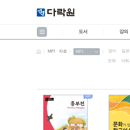
도서
강의
영어
일본
MP3ㆍ자료
전체
어휘
MP3