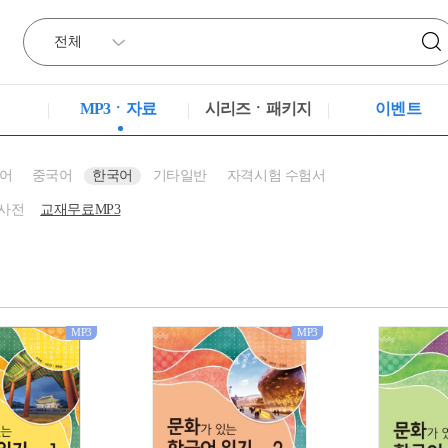
MP3ㆍ자료
시리즈ㆍ패키지
이벤트
어
중국어
한국어
기타일반
자격시험 수험서
사전
교재무료MP3
MP3
MP3