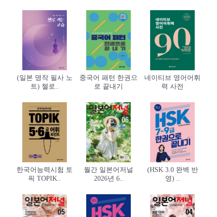
(일본 명작 필사 노
중국어 패턴 한권으
네이티브 영어어휘
트) 첼로..
로 끝내기
력 사전
한국어능력시험 토
월간 일본어저널
(HSK 3.0 완벽 반
픽 TOPIK..
2026년 6..
영) ..