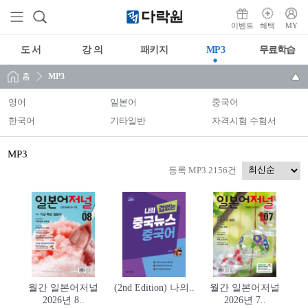
이벤트
혜택
MY
도 서
강 의
패키지
MP3
무료학습
홈
MP3
영어
일본어
중국어
한국어
기타일반
자격시험 수험서
MP3
등록 MP3 2156건
월간 일본어저널
(2nd Edition) 나의..
월간 일본어저널
2026년 8..
2026년 7..