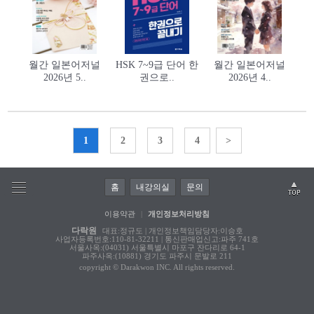
월간 일본어저널
HSK 7~9급 단어 한
월간 일본어저널
2026년 5..
권으로..
2026년 4..
1
2
3
4
>
홈
내강의실
문의
이용약관
|
개인정보처리방침
다락원
대표:정규도 | 개인정보책임담당자:이승호
사업자등록번호:110-81-32211 | 통신판매업신고:파주 741호
서울사옥:(04031) 서울특별시 마포구 잔다리로 64-1
파주사옥:(10881) 경기도 파주시 문발로 211
copyright © Darakwon INC. All rights reserved.