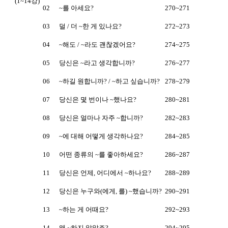
(1~14강)
02
~를 아세요?
270~271
03
덜 / 더 ~한 게 있나요?
272~273
04
~해도 / ~라도 괜찮겠어요?
274~275
05
당신은 ~라고 생각합니까?
276~277
06
~하길 원합니까? / ~하고 싶습니까?
278~279
07
당신은 몇 번이나 ~했나요?
280~281
08
당신은 얼마나 자주 ~합니까?
282~283
09
~에 대해 어떻게 생각하나요?
284~285
10
어떤 종류의 ~를 좋아하세요?
286~287
11
당신은 언제, 어디에서 ~하나요?
288~289
12
당신은 누구와(에게, 를) ~했습니까?
290~291
13
~하는 게 어때요?
292~293
14
왜 ~하지 않았죠?
294~295