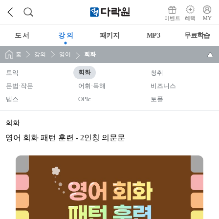
이벤트
혜택
MY
도 서
강 의
패키지
MP3
무료학습
홈
강의
영어
회화
토익
회화
청취
문법·작문
어휘·독해
비즈니스
텝스
OPIc
토플
회화
영어 회화 패턴 훈련 - 2인칭 의문문