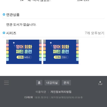
연관상품
연관 도서가 없습니다.
시리즈
7개 모두보기
홈
내강의실
문의
이용약관
|
개인정보처리방침
다락원
대표:정규도 | 개인정보책임담당자:이승호
사업자등록번호:110-81-32211 | 통신판매업신고:파주 741호
서울사옥:(04031) 서울특별시 마포구 잔다리로 64-1
파주사옥:(10881) 경기도 파주시 문발로 211