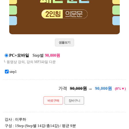
샘플보기
PC+모바일
Step별
90,000원
└ 동영상 강의, 강의 MP3파일 다운
step1
가격
90,000
원 →
90,000
원
(0%▼)
바로구매
장바구니
강사 : 이루하
구성 : 1Step (Step별 14강/총14강) / 평균 9분