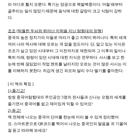
라 어디로 튈지 모른다
.
특기는 양궁으로 백발백중이다
.
어릴 때부터
굶주리는 일이 많았기 때문에 음식에 대한 갈망이 크고 식탐이 강하
다
.
조조
[
탁월한 두뇌와 뛰어난 지략을 지닌 탐험대의 맏형
]
중국의 높은 정치가의 아들로 머리가 좋고 지략이 뛰어나다
.
특히 세계
여러 나라 역사에 대해 모르는 게 없을 정도이다
.
단
,
알고 있는 지식은
조조가 살고 있던 시대부터 그 이전까지로 제한되며 그 이후의 일이나
특히 미래
,
랑랑이 있던 시대에 대한 지식은 전무하다
.
서시를 보고 한
눈에 반해 끊임없이 작업 멘트를 날리지만 모르는 것이 많은 서시는 이
를 이해하지 못한다
.
차갑게 생긴 외모와 달리 수다 떨기를 좋아한다.
[
이 책의 특징
]
1)
즐기고
!
씽씽 중국어탐험대의 주인공인
5
명의 전사들과 신나는 모험의 세계를
즐기면서 중국어를 쉽고 재미있게 익힐 수 있어요
!
2)
듣고
!
책 전체에 나오는 중국어 단어를 한눈에 미리 볼 수 있게 정리했어
요
.
스마트폰으로
QR
코드를 찍어서 나오는 중국인의 발음을 귀 기울여
잘 듣고 따라해 보세요
!