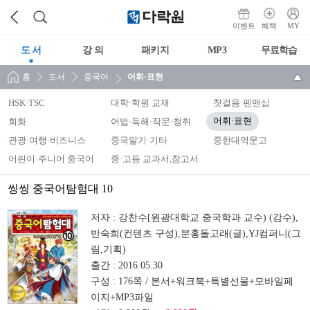
이벤트
혜택
MY
도 서
강 의
패키지
MP3
무료학습
홈
도서
중국어
어휘·표현
HSK·TSC
대학·학원 교재
첫걸음·펜맨십
회화
어법·독해·작문·청취
어휘·표현
관광·여행·비즈니스
중국알기·기타
중한대역문고
어린이·주니어 중국어
중·고등 교과서,참고서
씽씽 중국어탐험대 10
저자 :
강찬수[원광대학교 중국학과 교수) (감수),
반숙희(컨텐츠 구성),분홍돌고래(글),YJ컴퍼니(그
림,기획)
출간 :
2016.05.30
구성 :
176쪽 / 본서+워크북+특별선물+모바일페
이지+MP3파일