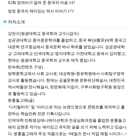
62화 양귀비가 알려 준 중국의 마음 147
씽씽 중국의 재미있는 역사 이야기 171
저자소개
강찬수[원광대학교 중국학과 교수) (감수)
성균관대학교 중어중문학과를 졸업하고
,
중국 복단
(
復旦
)
대학 중국고
대문학 연구중심에서 중국문학 박사 학위를 받았습니다
.
성균관대학
교
·
고려대학교
·
단국대학교
·
명지대학교
·
가천대학교 등에서 강의했고
,
현재는 원광대학교 중국학과 교수로 재직 중입니다
.
반숙희(컨텐츠 구성)
방학중학교에서 사회 교사로, 대성학원•종로학원에서 사회탐구영역
강사로 활동했습니다. 현재는 궁궐문화원 문화유산해설사, 대한민국
역사박물관 전시해설사, 한문화재 지킴이, 구루사회탐구학원 원장으
로 활동하고 있습니다.
분홍돌고래(글)
‘디지털터치’ 및 ‘아리스토’라는 브랜드명으로 콘텐츠를 제작하고 출
판하는 학습만화 전문 기획사입니다.
인덕대학 만화영상애니메이션학과 전공심화과정을 졸업한 분홍돌고
래의 김현준 작가는 재미있고 유익한 글을 쓰기 위해 노력하고 있습니
다. 분홍돌고래의 주요 작품으로는 <테일즈 런너 직업 체험 시리즈>, <