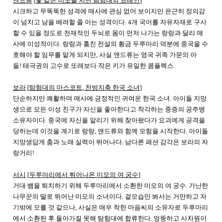
앤드류
[
꽃 같은 미모를 지닌 탐험대의 브레인
]
시크하고 무뚝뚝한 성격에 매사에 관심 없어 보이지만 은근히 정의감
이 넘치고 남을 배려할 줄 아는 성격이다
. 4
개 국어를 자유자재로 구사
할 수 있을 정도로 천재적인 두뇌로 몸이 먼저 나가는 랑랑과 달리 매
사에 이성적이다
.
랑랑과 훔친 전설의 황금 두루마리 덕분에 중국을 수
호해야 할 임무를 맡게 되지만
,
사실 앤드류는 영국 귀족 가문의 아
들
!
태극권의 고수로 또래보다 작은 키가 유일한 콤플렉스
.
보라
[
탐험대의 마스코트
,
천방지축 한국 소녀
]
단순하지만 쾌활하며 매사에 긍정적인 귀여운 한국 소녀
.
아이돌 지망
생으로 모든 이성 친구가 자신을 좋아한다고 착각하는 중증의 공주병
소유자이다
.
중국에 자신을 알리기 위해 찾아왔다가 요괴에게 공격을
당하는데 이것을 계기로 랑랑
,
앤드류와 함께 모험을 시작한다
.
아이돌
지망생답게 춤과 노래 실력이 뛰어나다
.
남다른 패션 감각은 보라의 자
랑거리
!
서시
[
두루마리에서 튀어나온 미모의 여 궁수
]
거대 뱀을 퇴치하기 위해 두루마리에서 소환한 미모의 여 궁수
.
가난한
나무꾼의 딸로 뛰어난 미모의 소녀이다
.
겉모습만 봐서는 거만하고 자
기밖에 모를 것 같으나
,
사실은 매우 착한 마음씨의 소유자로 두루마리
에서 소환된 후 돌아가질 못해 탐험대에 합류한다
.
엉뚱하고 사차원이