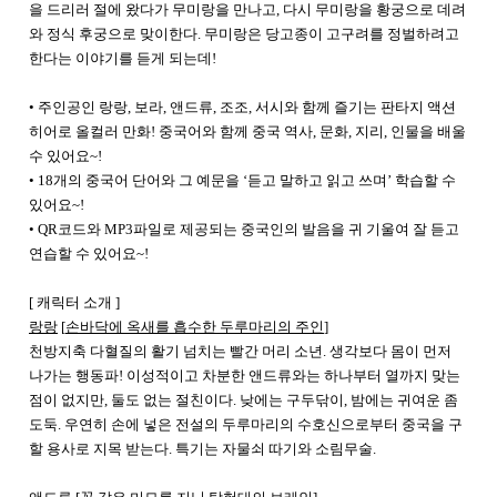
을 드리러 절에 왔다가 무미랑을 만나고, 다시 무미랑을 황궁으로 데려
와 정식 후궁으로 맞이한다. 무미랑은 당고종이 고구려를 정벌하려고
한다는 이야기를 듣게 되는데!
•
주인공인
랑랑
,
보라
,
앤드류
,
조조
,
서시와
함께
즐기는
판타지
액션
히어로
올컬러
만화
!
중국어와
함께
중국
역사
,
문화
,
지리
,
인물을
배울
수
있어요
~!
•
18
개의
중국어
단어와
그
예문을
‘
듣고
말하고
읽고
쓰며
’
학습할
수
있어요
~!
•
QR
코드와
MP3
파일로
제공되는
중국인의
발음을
귀
기울여
잘
듣고
연습할
수
있어요
~!
[
캐릭터 소개
]
랑랑
[
손바닥에 옥새를 흡수한 두루마리의 주인
]
천방지축 다혈질의 활기 넘치는 빨간 머리 소년
.
생각보다 몸이 먼저
나가는 행동파
!
이성적이고 차분한 앤드류와는 하나부터 열까지 맞는
점이 없지만
,
둘도 없는 절친이다
.
낮에는 구두닦이
,
밤에는 귀여운 좀
도둑
.
우연히 손에 넣은 전설의 두루마리의 수호신으로부터 중국을 구
할 용사로 지목 받는다
.
특기는 자물쇠 따기와 소림무술
.