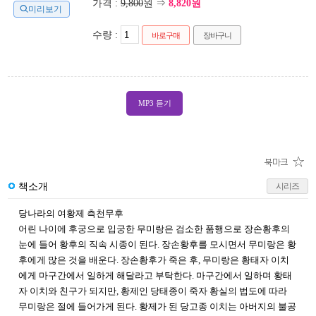
가격 :
9,800
원 ⇒
8,820원
미리보기
수량 :
바로구매
장바구니
MP3 듣기
책소개
시리즈
당나라의 여황제 측천무후
어린 나이에 후궁으로 입궁한 무미랑은 검소한 품행으로 장손황후의
눈에 들어 황후의 직속 시종이 된다. 장손황후를 모시면서 무미랑은 황
후에게 많은 것을 배운다. 장손황후가 죽은 후, 무미랑은 황태자 이치
에게 마구간에서 일하게 해달라고 부탁한다. 마구간에서 일하며 황태
자 이치와 친구가 되지만, 황제인 당태종이 죽자 황실의 법도에 따라
무미랑은 절에 들어가게 된다. 황제가 된 당고종 이치는 아버지의 불공