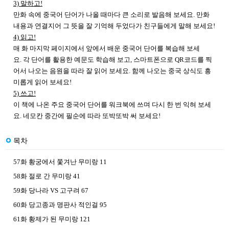
3)
말하고
!
만화 속에 중국어 단어가 나올 때마다 큰 소리로 발음해 보세요
.
만화
내용과 연결지어 그 뜻을 잘 기억해 두었다가 친구들에게 말해 보세요
!
4)
읽고
!
매 화 마지막 페이지에서 앞에서 배운 중국어 단어를 복습해 보세
요
.
각 단어를 활용한 예문도 학습해 보고
,
스마트폰으로
QR
코드를 찍
어서 나오는 음원을 따라 잘 읽어 보세요
.
함께 나오는 중국 상식도 흥
미롭게 읽어 보세요
!
5)
쓰고
!
이 책에 나온 주요 중국어 단어를 워크북에 쓰며 다시 한 번 익혀 보세
요
.
네모칸 중간에 필순에 따라 또박또박 써 보세요
!
목차
57화 황궁에서 쫓겨난 무미랑 11
58화 절로 간 무미랑 41
59화 당나라 VS 고구려 67
60화 당고종과 명판사 적인걸 95
61화 황제가 된 무미랑 121