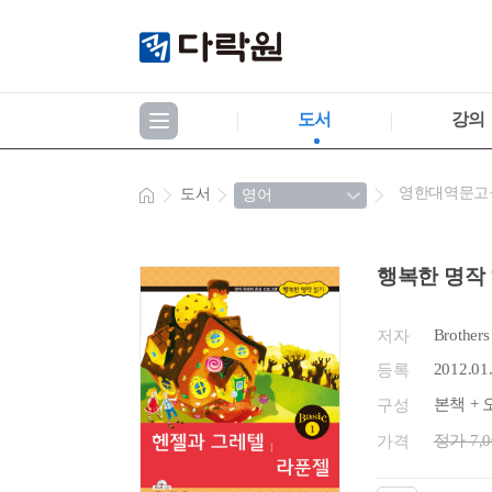
도서
강의
영한대역문고
도서
행복한 명작 
Brother
저자
2012.01
등록
본책 + 
구성
정가 7,
가격