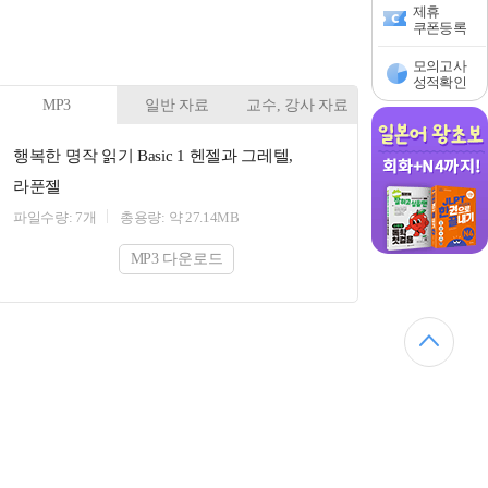
제휴
쿠폰등록
모의고사
성적확인
MP3
일반 자료
교수, 강사 자료
행복한 명작 읽기 Basic 1 헨젤과 그레텔,
라푼젤
파일수량: 7개
총용량: 약 27.14MB
MP3 다운로드