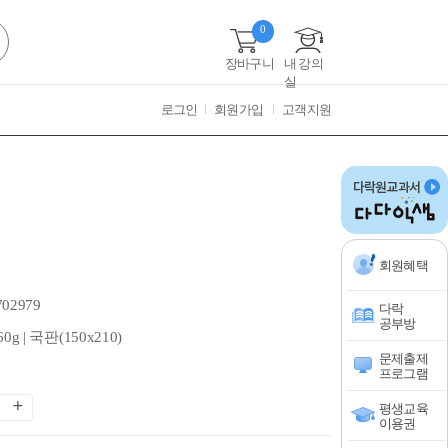
0
장바구니
내 강의
실
로그인
회원가입
고객지원
회원혜택
702979
다락
공부방
60g | 국판(150x210)
문제출제
프로그램
평생교육
이용권