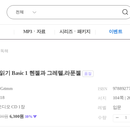
MP3ㆍ자료
시리즈ㆍ패키지
이벤트
·독해
읽기 Basic 1 헨젤과 그레텔,라푼젤
품절
s Grimm
9788927
ISBN
.18
104쪽 | 2
서지
오디오 CD 1장
입문
레벨
000원
6,300원
10%
수량