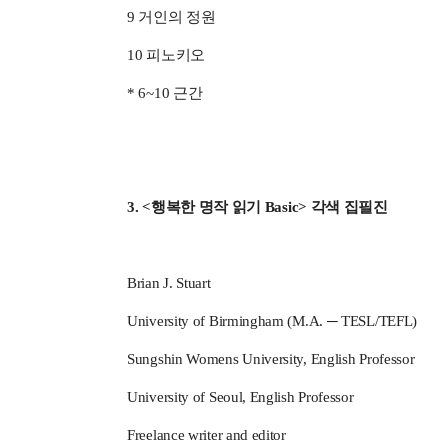
9 거인의 정원
10 피노키오
* 6~10 근간
3. <행복한 명작 읽기 Basic> 각색 집필진
Brian J. Stuart
University of Birmingham (M.A. ─ TESL/TEFL)
Sungshin Womens University, English Professor
University of Seoul, English Professor
Freelance writer and editor