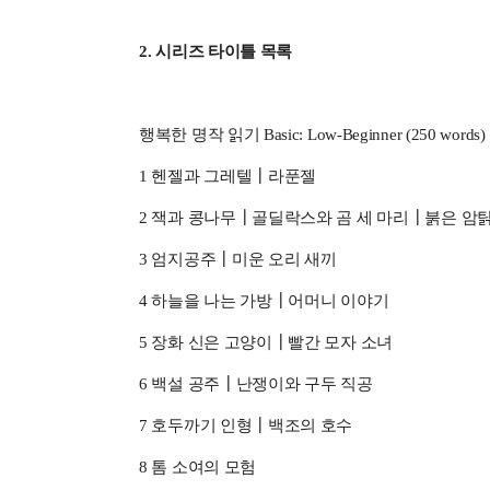
2. 시리즈 타이틀 목록
행복한 명작 읽기 Basic: Low-Beginner (250 words)
1 헨젤과 그레텔┃라푼젤
2 잭과 콩나무┃골딜락스와 곰 세 마리┃붉은 암탉
3 엄지공주┃미운 오리 새끼
4 하늘을 나는 가방┃어머니 이야기
5 장화 신은 고양이┃빨간 모자 소녀
6 백설 공주┃난쟁이와 구두 직공
7 호두까기 인형┃백조의 호수
8 톰 소여의 모험