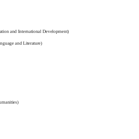
ation and International Development)
anguage and Literature)
umanities)