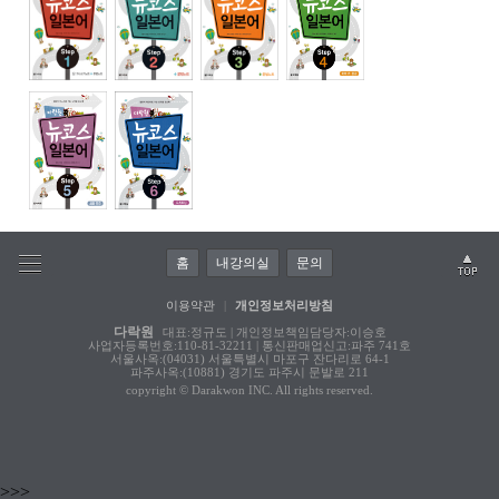
홈
내강의실
문의
이용약관
|
개인정보처리방침
다락원
대표:정규도 | 개인정보책임담당자:이승호
사업자등록번호:110-81-32211 | 통신판매업신고:파주 741호
서울사옥:(04031) 서울특별시 마포구 잔다리로 64-1
파주사옥:(10881) 경기도 파주시 문발로 211
copyright © Darakwon INC. All rights reserved.
>>>