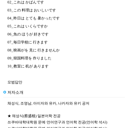
02_これは かばんです
03_この 料理は おいしいです
04_昨日は とても 暑かったです
05_これは いくらですか
06_魚の ほうが 好きです
07_毎日学校に 行きます
08_映画がを 見に 行きませんか
09_韓国料理を 作りました
10_教室に 机が あります
모범답안
저자소개
채성식, 조영남, 아이자와 유카, 나카자와 유키 공저
★ 채성식(蔡盛植) 일본어학 전공
쓰쿠바대학대학원 문예·언어연구과 언어학 전공(언어학 석사)