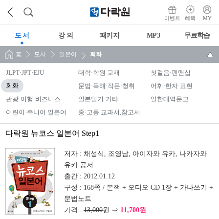
이벤트
혜택
MY
도 서
강 의
패키지
MP3
무료학습
홈
도서
일본어
회화
JLPT·JPT·EJU
대학·학원 교재
첫걸음·펜맨십
회화
문법·독해·작문·청취
어휘·한자·표현
관광·여행·비즈니스
일본알기·기타
일한대역문고
어린이·주니어 일본어
중·고등 교과서,참고서
다락원 뉴코스 일본어 Step1
저자 :
채성식, 조영남, 아이자와 유카, 나카자와
유키 공저
출간 :
2012.01.12
구성 :
168쪽 / 본책 + 오디오 CD 1장 + 가나쓰기 +
문법노트
가격 :
13,000
원 ⇒
11,700원