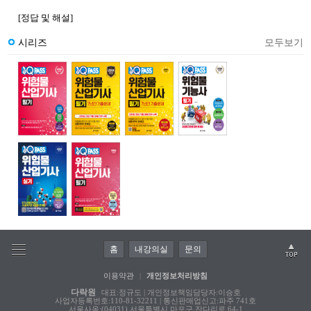
[정답 및 해설]
시리즈
모두보기
홈
내강의실
문의
이용약관
|
개인정보처리방침
다락원
대표:정규도 | 개인정보책임담당자:이승호
사업자등록번호:110-81-32211 | 통신판매업신고:파주 741호
서울사옥:(04031) 서울특별시 마포구 잔다리로 64-1