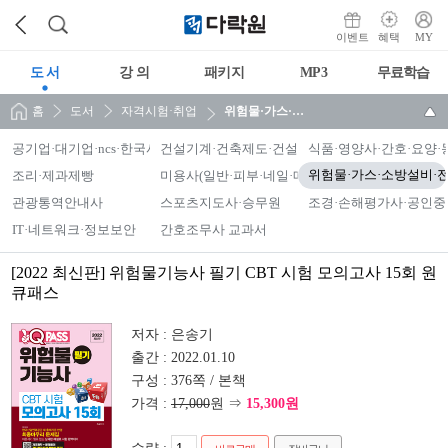
이벤트
혜택
MY
도 서
강 의
패키지
MP3
무료학습
홈
도서
자격시험·취업
위험물·가스·소방설비·전기
공기업·대기업·ncs·한국사능력검정시험
건설기계·건축제도·건설안전·조종면허
식품·영양사·간호·요양·
조리·제과제빵
미용사(일반·피부·네일·메이크업)·맞춤형화장품
위험물·가스·소방설비·
관광통역안내사
스포츠지도사·승무원
조경·손해평가사·공인중
IT·네트워크·정보보안
간호조무사 교과서
[2022 최신판] 위험물기능사 필기 CBT 시험 모의고사 15회 원
큐패스
저자 :
은송기
출간 :
2022.01.10
구성 :
376쪽 / 본책
가격 :
17,000
원 ⇒
15,300원