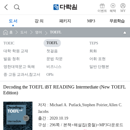
이벤트
혜택
MY
도 서
강 의
패키지
MP3
무료학습
홈
도서
영어
TOEFL
TOEIC
TOEFL
TEPS
대학·학원 교재
첫걸음
회화
발음·청취
문법·작문
어휘·표현
영한대역문고·독해
비즈니스
일반 단행본
중·고등 교과서,참고서
OPIc
Decoding the TOEFL iBT READING Intermediate (New TOEFL
Edition)
저자 :
Michael A. Putlack,Stephen Poirier,Allen C.
Jacobs
출간 :
2020.10.19
구성 :
296쪽 / 본책+해설집(중철)+MP3다운로드