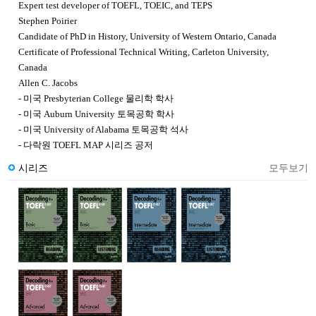
Expert test developer of TOEFL, TOEIC, and TEPS
Stephen Poirier
Candidate of PhD in History, University of Western Ontario, Canada
Certificate of Professional Technical Writing, Carleton University,
Canada
Allen C. Jacobs
-
미국
Presbyterian College
물리학 학사
-
미국
Auburn University
토목공학 학사
-
미국
University of Alabama
토목공학 석사
-
다락원
TOEFL MAP
시리즈 공저
시리즈
모두보기