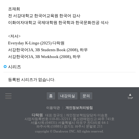
조재희
전 서강대학교 한국어교육원 한국어 강사
이화여자대학교 국제대학원 한국학과 한국문화전공 석사
<저서>
Everyday K-Lingo (2025) 다락원
서강한국어3A, 3B Students Book (2008), 하우
서강한국어3A, 3B Workbook (2008), 하우
시리즈
등록된 시리즈가 없습니다.
홈
내강의실
문의
이용약관
|
개인정보처리방침
다락원
대표:정규도 | 개인정보책임담당자:이승호
사업자등록번호:110-81-32211 | 통신판매업신고:파주 741호
서울사옥:(04031) 서울특별시 마포구 잔다리로 64-1
파주사옥:(10881) 경기도 파주시 문발로 211
copyright © Darakwon INC. All rights reserved.