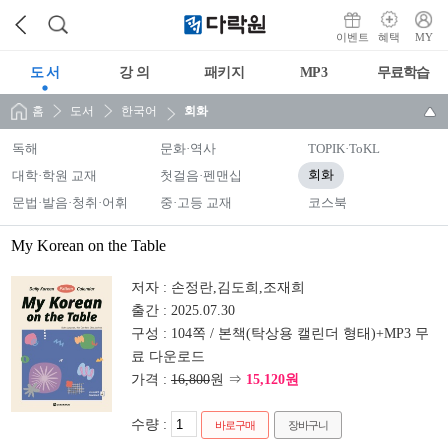
이벤트
혜택
MY
도 서
강 의
패키지
MP3
무료학습
홈
도서
한국어
회화
독해
문화·역사
TOPIK·ToKL
대학·학원 교재
첫걸음·펜맨십
회화
문법·발음·청취·어휘
중·고등 교재
코스북
My Korean on the Table
저자 :
손정란,김도희,조재희
출간 :
2025.07.30
구성 :
104쪽 / 본책(탁상용 캘린더 형태)+MP3 무
료 다운로드
가격 :
16,800
원 ⇒
15,120원
수량 :
바로구매
장바구니