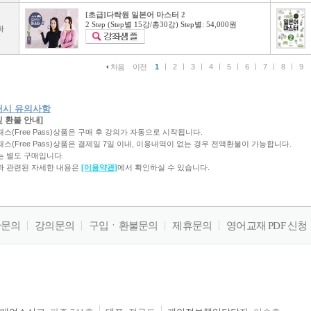
[초급]다락원 일본어 마스터 2
2 Step (Step별 15강/총30강) Step별: 54,000원
화
처음
이전
1
ㅣ
2
ㅣ
3
ㅣ
4
ㅣ
5
ㅣ
6
ㅣ
7
ㅣ
8
ㅣ
9
매시 유의사항
및 환불 안내]
리패스(Free Pass)상품은 구매 후 강의가 자동으로 시작됩니다.
리패스(Free Pass)상품은 결제일 7일 이내, 이용내역이 없는 경우 전액환불이 가능합니다.
재는 별도 구매입니다.
불과 관련된 자세한 내용은
[이용약관]
에서 확인하실 수 있습니다.
판문의
강의문의
구입ㆍ환불문의
제휴문의
영어교재 PDF 신청