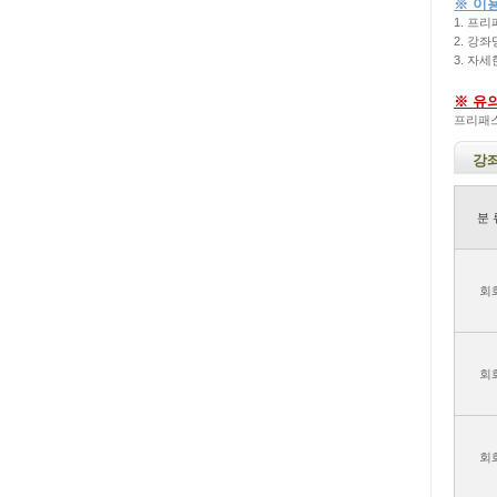
※ 이
1. 프
2. 강
3. 자
※ 유
프리패스
강
분 
회
회
회