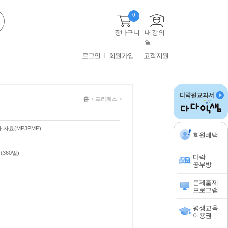
0
장바구니
내 강의
실
로그인
회원가입
고객지원
홈
> 프리패스 >
가 자료(MP3PMP)
회원혜택
(360일)
다락
공부방
문제출제
프로그램
평생교육
이용권