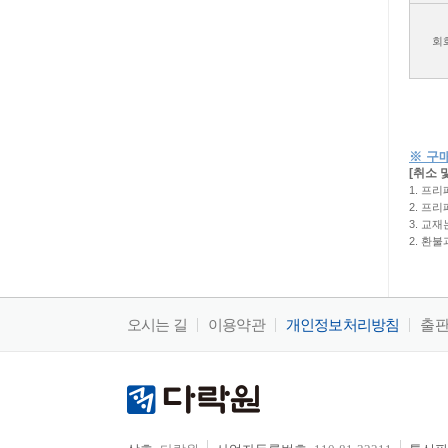
회
※ 구
[취소 
1. 프
2. 프
3. 교
2. 환
오시는 길
이용약관
개인정보처리방침
출