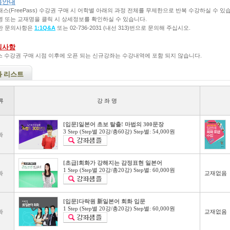
용안내
리패스(FreePass) 수강권 구매 시 어학별 아래의 과정 전체를 무제한으로 반복 수강하실 수 있
좌명 또는 교재명을 클릭 시 상세정보를 확인하실 수 있습니다.
세한 문의사항은
1:1Q&A
또는 02-736-2031 (내선 313)번으로 문의해 주십시오.
의사항
 수강권 구매 시점 이후에 오픈 되는 신규강좌는 수강내역에 포함 되지 않습니다.
좌 리스트
류
강 좌 명
[입문]일본어 초보 탈출! 마법의 300문장
3 Step (Step별 20강/총60강) Step별: 54,000원
화
[초급]회화가 강해지는 감정표현 일본어
1 Step (Step별 20강/총20강) Step별: 60,000원
화
교재없음
[입문]다락원 新일본어 회화 입문
1 Step (Step별 20강/총20강) Step별: 60,000원
화
교재없음