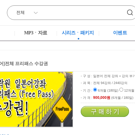
MP3ㆍ자료
시리즈ㆍ패키지
이벤트
어]전체 프리패스 수강권
- 구 성 : 일본어 전체 강좌 + 강의 부
- 과 목 : 전체 94강좌 / 2440강의
- 기 간 :
6개월 (180일)
12개월 
900,000원
- 가 격 :
(
6
개월 /
180
일)