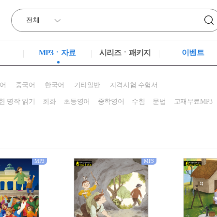
MP3ㆍ자료
시리즈ㆍ패키지
이벤트
어
중국어
한국어
기타일반
자격시험 수험서
한 명작 읽기
회화
초등영어
중학영어
수험
문법
교재무료MP3
MP3
MP3