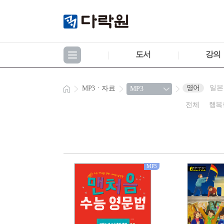
도서
강의
영어
일본
MP3ㆍ자료
전체
행복
MP3