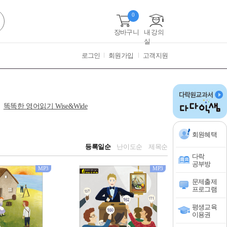
0
장바구니
내 강의
실
로그인
회원가입
고객지원
똑똑한 영어읽기 Wise&Wide
회원혜택
등록일순
난이도순
제목순
다락
공부방
MP3
MP3
문제출제
프로그램
평생교육
이용권