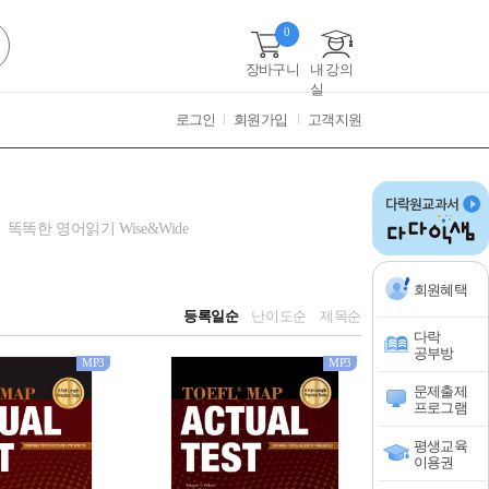
0
장바구니
내 강의
실
로그인
회원가입
고객지원
똑똑한 영어읽기 Wise&Wide
회원혜택
등록일순
난이도순
제목순
다락
공부방
MP3
MP3
문제출제
프로그램
평생교육
이용권