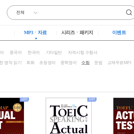
MP3ㆍ자료
시리즈ㆍ패키지
이벤트
어
중국어
한국어
기타일반
자격시험 수험서
한 명작 읽기
회화
초등영어
중학영어
수험
문법
교재무료MP3
MP3
MP3