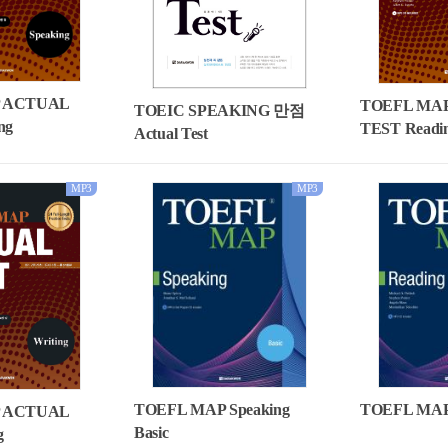
 ACTUAL
TOEFL MA
TOEIC SPEAKING 만점
ng
TEST Readin
Actual Test
MP3
MP3
TOEFL MAP Speaking
TOEFL MAP 
 ACTUAL
Basic
g