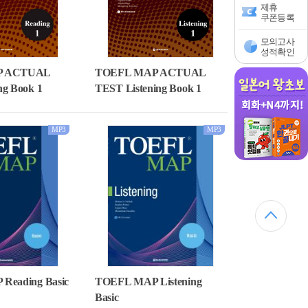
제휴
쿠폰등록
모의고사
성적확인
TOEFL MAP ACTUAL
P ACTUAL
TEST Listening Book 1
g Book 1
MP3
MP3
Reading Basic
TOEFL MAP Listening
Basic