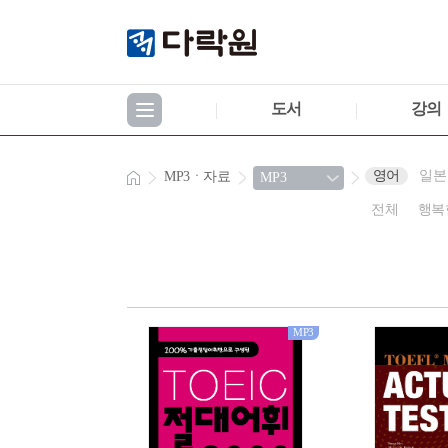
도서
강의
영어
일본
MP3ㆍ자료
전체
행복
MP3