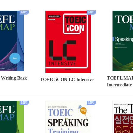
MP3
MP3
TOEFL MAP 
riting Basic
TOEIC iCON LC Intensive
Intermediate
MP3
MP3