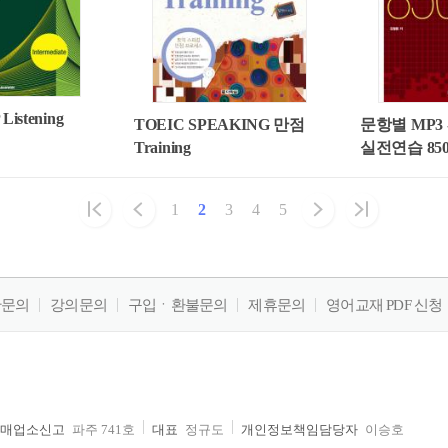
istening
TOEIC SPEAKING 만점
문항별 MP3 -
Training
실전연습 85
1
2
3
4
5
판문의
강의문의
구입ㆍ환불문의
제휴문의
영어교재 PDF 신청
매업소신고
파주 741호
대표
정규도
개인정보책임담당자
이승호