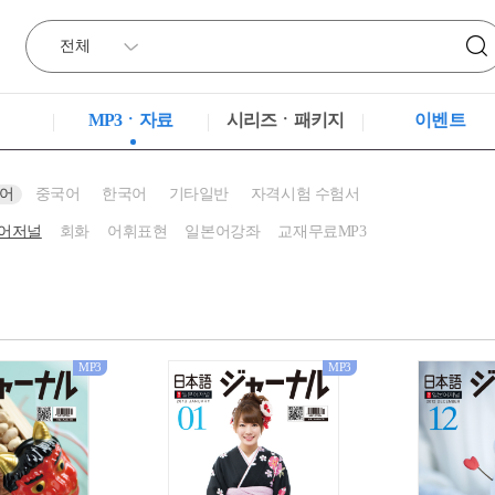
MP3ㆍ자료
시리즈ㆍ패키지
이벤트
어
중국어
한국어
기타일반
자격시험 수험서
어저널
회화
어휘표현
일본어강좌
교재무료MP3
MP3
MP3