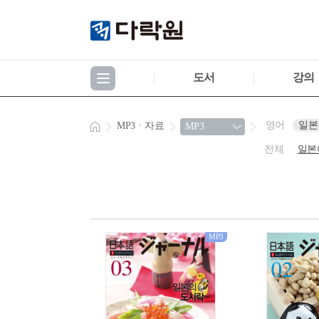
도서
강의
영어
일본
MP3ㆍ자료
전체
일본
MP3