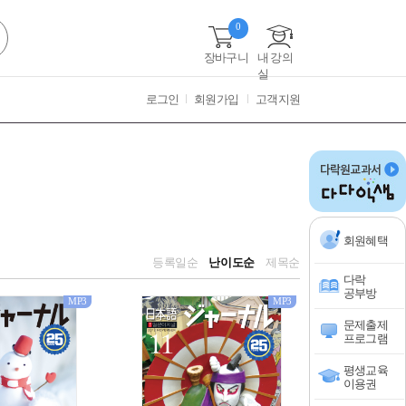
0
장바구니
내 강의
실
로그인
회원가입
고객지원
회원혜택
등록일순
난이도순
제목순
다락
공부방
MP3
MP3
문제출제
프로그램
평생교육
이용권