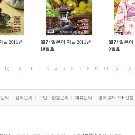
널 2011년
월간 일본어 저널 2011년
월간 일본어 
10월호
9월호
1
2
3
4
5
6
7
8
9
10
판문의
강의문의
구입ㆍ환불문의
제휴문의
영어교재 PDF 신청