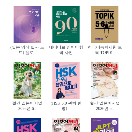
(일본 명작 필사 노
네이티브 영어어휘
한국어능력시험 토
트) 첼로..
력 사전
픽 TOPIK..
월간 일본어저널
(HSK 3.0 완벽 반
월간 일본어저널
2026년 6..
영) ..
2026년 5..