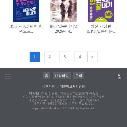
HSK 7~9급 단어 한
월간 일본어저널
최신 개정판
권으로..
2026년 4..
JLPT(일본어능..
1
2
3
4
>
홈
내강의실
문의
이용약관
|
개인정보처리방침
다락원
대표:정규도 | 개인정보책임담당자:이승호
사업자등록번호:110-81-32211 | 통신판매업신고:파주 741호
서울사옥:(04031) 서울특별시 마포구 잔다리로 64-1
파주사옥:(10881) 경기도 파주시 문발로 211
copyright © Darakwon INC. All rights reserved.