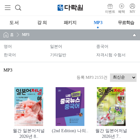
이벤트
혜택
MY
도 서
강 의
패키지
MP3
무료학습
홈
MP3
영어
일본어
중국어
한국어
기타일반
자격시험 수험서
MP3
등록 MP3 2155건
월간 일본어저널
(2nd Edition) 나의..
월간 일본어저널
2026년 8..
2026년 7..