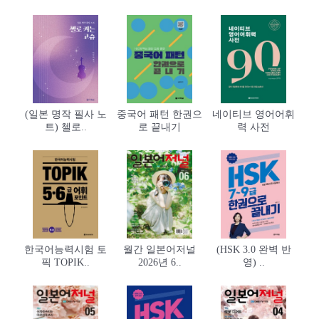
(일본 명작 필사 노
중국어 패턴 한권으
네이티브 영어어휘
트) 첼로..
로 끝내기
력 사전
한국어능력시험 토
월간 일본어저널
(HSK 3.0 완벽 반
픽 TOPIK..
2026년 6..
영) ..