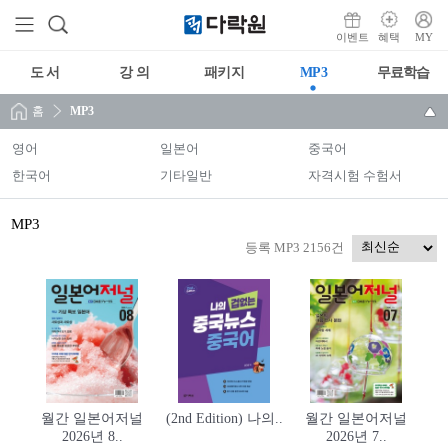
이벤트
혜택
MY
도 서
강 의
패키지
MP3
무료학습
홈
MP3
영어
일본어
중국어
한국어
기타일반
자격시험 수험서
MP3
등록 MP3 2156건
월간 일본어저널
(2nd Edition) 나의..
월간 일본어저널
2026년 8..
2026년 7..