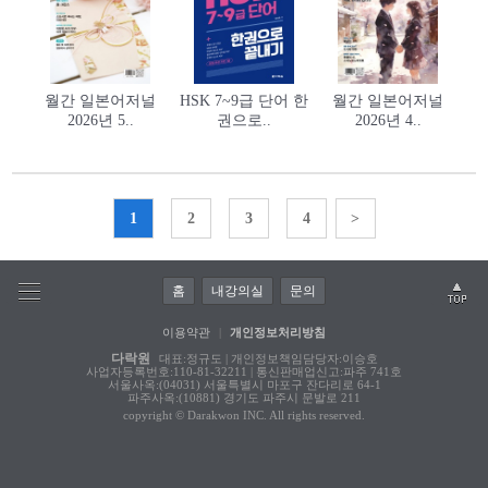
월간 일본어저널
HSK 7~9급 단어 한
월간 일본어저널
2026년 5..
권으로..
2026년 4..
1
2
3
4
>
홈
내강의실
문의
이용약관
|
개인정보처리방침
다락원
대표:정규도 | 개인정보책임담당자:이승호
사업자등록번호:110-81-32211 | 통신판매업신고:파주 741호
서울사옥:(04031) 서울특별시 마포구 잔다리로 64-1
파주사옥:(10881) 경기도 파주시 문발로 211
copyright © Darakwon INC. All rights reserved.