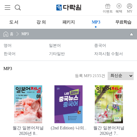
이벤트
혜택
MY
도 서
강 의
패키지
MP3
무료학습
홈
MP3
영어
일본어
중국어
한국어
기타일반
자격시험 수험서
MP3
등록 MP3 2155건
월간 일본어저널
(2nd Edition) 나의..
월간 일본어저널
2026년 8..
2026년 7..