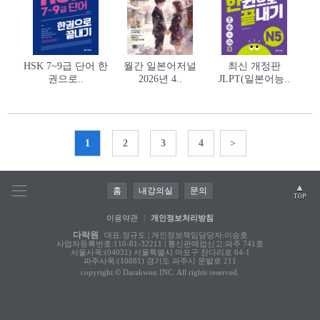
HSK 7~9급 단어 한
월간 일본어저널
최신 개정판
권으로..
2026년 4..
JLPT(일본어능..
1
2
3
4
>
홈
내강의실
문의
이용약관
|
개인정보처리방침
다락원
대표:정규도 | 개인정보책임담당자:이승호
사업자등록번호:110-81-32211 | 통신판매업신고:파주 741호
서울사옥:(04031) 서울특별시 마포구 잔다리로 64-1
파주사옥:(10881) 경기도 파주시 문발로 211
copyright © Darakwon INC. All rights reserved.