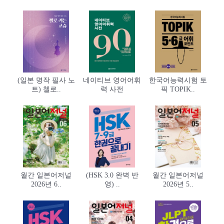
(일본 명작 필사 노
네이티브 영어어휘
한국어능력시험 토
트) 첼로..
력 사전
픽 TOPIK..
월간 일본어저널
(HSK 3.0 완벽 반
월간 일본어저널
2026년 6..
영) ..
2026년 5..