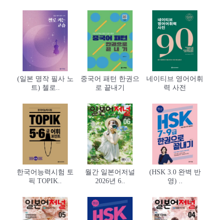
(일본 명작 필사 노
중국어 패턴 한권으
네이티브 영어어휘
트) 첼로..
로 끝내기
력 사전
한국어능력시험 토
월간 일본어저널
(HSK 3.0 완벽 반
픽 TOPIK..
2026년 6..
영) ..