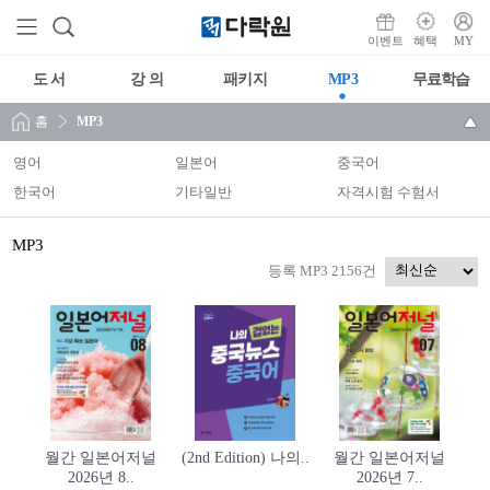
이벤트
혜택
MY
도 서
강 의
패키지
MP3
무료학습
홈
MP3
영어
일본어
중국어
한국어
기타일반
자격시험 수험서
MP3
등록 MP3 2156건
월간 일본어저널
(2nd Edition) 나의..
월간 일본어저널
2026년 8..
2026년 7..