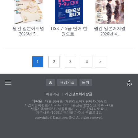
월간 일본어저널
HSK 7~9급 단어 한
월간 일본어저널
2026년 5..
권으로..
2026년 4..
1
2
3
4
>
홈
내강의실
문의
이용약관
|
개인정보처리방침
다락원
대표:정규도 | 개인정보책임담당자:이승호
사업자등록번호:110-81-32211 | 통신판매업신고:파주 741호
서울사옥:(04031) 서울특별시 마포구 잔다리로 64-1
파주사옥:(10881) 경기도 파주시 문발로 211
copyright © Darakwon INC. All rights reserved.