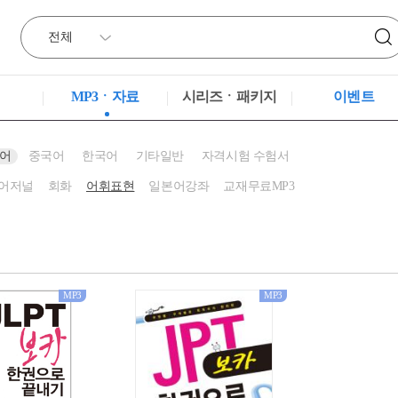
MP3ㆍ자료
시리즈ㆍ패키지
이벤트
어
중국어
한국어
기타일반
자격시험 수험서
어저널
회화
어휘표현
일본어강좌
교재무료MP3
MP3
MP3