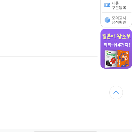
제휴
쿠폰등록
모의고사
성적확인