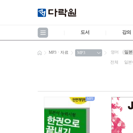
도서
강의
영어
일본
MP3ㆍ자료
전체
일본
MP3