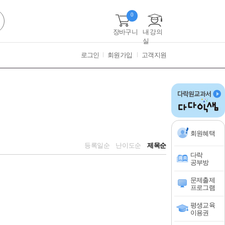
0
장바구니
내 강의
실
로그인
회원가입
고객지원
회원혜택
등록일순
난이도순
제목순
다락
공부방
문제출제
프로그램
평생교육
이용권