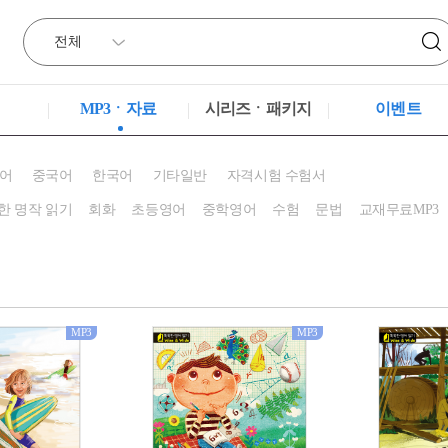
MP3ㆍ자료
시리즈ㆍ패키지
이벤트
어
중국어
한국어
기타일반
자격시험 수험서
한 명작 읽기
회화
초등영어
중학영어
수험
문법
교재무료MP3
MP3
MP3