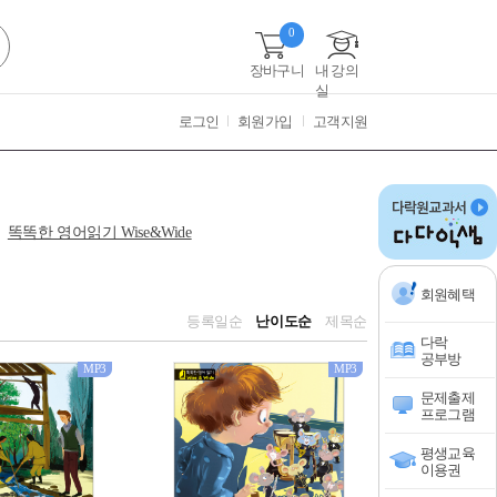
0
장바구니
내 강의
실
로그인
회원가입
고객지원
똑똑한 영어읽기 Wise&Wide
회원혜택
등록일순
난이도순
제목순
다락
공부방
MP3
MP3
문제출제
프로그램
평생교육
이용권