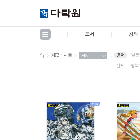
도서
강의
영어
일본
MP3ㆍ자료
전체
행복
MP3