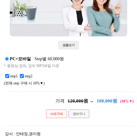
샘플보기
PC+모바일
Step별 60,000원
└ 동영상 강의, 강의 MP3파일 다운
step1
step2
(전체 step 구매 시 10%▼)
가격
120,000
원 →
108,000
원
(10%▼)
바로구매
장바구니
강사 : 안태정,권미령