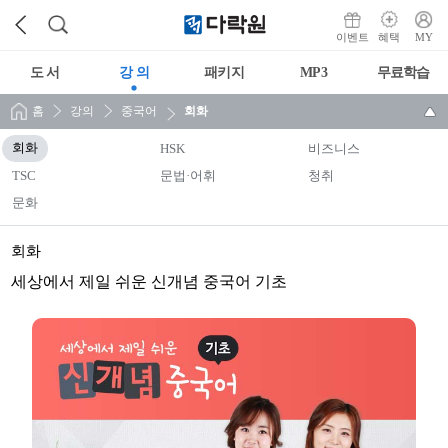
이벤트
혜택
MY
도 서
강 의
패키지
MP3
무료학습
홈
강의
중국어
회화
회화
HSK
비즈니스
TSC
문법·어휘
청취
문화
회화
세상에서 제일 쉬운 신개념 중국어 기초