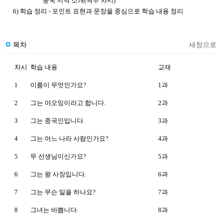
중국 지역 소개(짝수 차시)
6) 학습 정리 - 포인트 표현과 문장을 중심으로 학습 내용 정리
목차
새창으로
차시
학습 내용
교재
1
이름이 무엇인가요?
1과
2
그는 야오밍이라고 합니다.
2과
3
그는 중국인입니다.
3과
4
그는 어느 나라 사람인가요?
4과
5
무 선생님이신가요?
5과
6
그는 왕 사장입니다.
6과
7
그는 무슨 일을 하나요?
7과
8
그녀는 바쁩니다.
8과