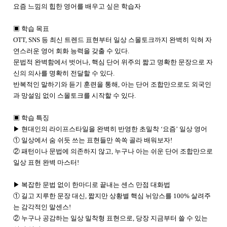
요즘 느낌의 힙한 영어를 배우고 싶은 학습자
▣
학습 목표
OTT, SNS 등 최신 트렌드 표현부터 일상 스몰토크까지 완벽히 익혀 자
연스러운 영어 회화 능력을 갖출 수 있다.
문법적 완벽함에서 벗어나, 핵심 단어 위주의 짧고 명확한 문장으로 자
신의 의사를 명확히 전달할 수 있다.
반복적인 말하기와 듣기 훈련을 통해, 아는 단어 조합만으로도 외국인
과 망설임 없이 스몰토크를 시작할 수 있다.
▣
학습 특징
▶ 현대인의 라이프스타일을 완벽히 반영한 초밀착 ‘요즘’ 일상 영어
① 일상에서 숨 쉬듯 쓰는 표현들만 쏙쏙 골라 배워보자!
② 패턴이나 문법에 의존하지 않고, 누구나 아는 쉬운 단어 조합만으로
일상 표현 완벽 마스터!
▶ 복잡한 문법 없이 한마디로 끝내는 센스 만점 대화법
① 길고 지루한 문장 대신, 짧지만 상황별 핵심 뉘앙스를 100% 살려주
는 감각적인 말센스!
② 누구나 공감하는 일상 밀착형 표현으로, 당장 지금부터 쓸 수 있는