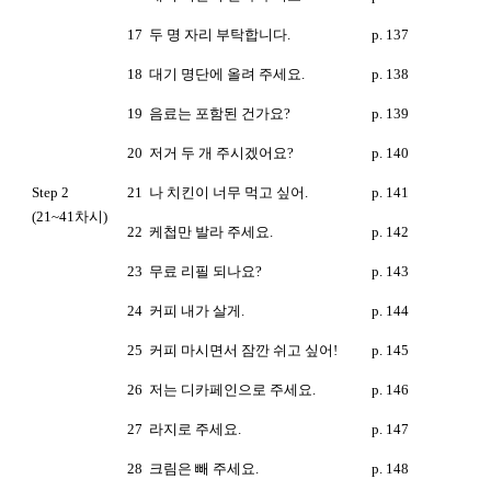
17
두 명 자리 부탁합니다.
p. 137
18
대기 명단에 올려 주세요.
p. 138
19
음료는 포함된 건가요?
p. 139
20
저거 두 개 주시겠어요?
p. 140
Step 2
21
나 치킨이 너무 먹고 싶어.
p. 141
(21~41차시)
22
케첩만 발라 주세요.
p. 142
23
무료 리필 되나요?
p. 143
24
커피 내가 살게.
p. 144
25
커피 마시면서 잠깐 쉬고 싶어!
p. 145
26
저는 디카페인으로 주세요.
p. 146
27
라지로 주세요.
p. 147
28
크림은 빼 주세요.
p. 148