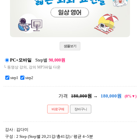
샘플보기
PC+모바일
Step별
90,000원
└ 동영상 강의, 강의 MP3파일 다운
step1
step2
가격
180,000
원 →
180,000
원
(0%▼)
바로구매
장바구니
강사 : 김다미
구성 : 2 Step (Step별 20,21강/총41강) / 평균 4~5분