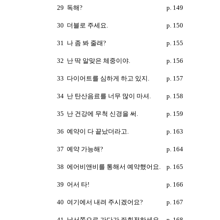
29
독해?
p. 149
30
더블로 주세요.
p. 150
31
나 좀 봐 줄래?
p. 155
32
난 딱 알맞은 체중이야.
p. 156
33
다이어트를 심하게 하고 있지.
p. 157
34
난 탄산음료를 너무 많이 마셔.
p. 158
35
난 건강에 무척 신경을 써.
p. 159
36
예약이 다 끝났더라고.
p. 163
37
예약 가능해?
p. 164
38
에어비앤비를 통해서 예약했어요.
p. 165
39
어서 타!
p. 166
40
여기에서 내려 주시겠어요?
p. 167
41
남서쪽으로 가다가 좌회전하세요.
p. 168