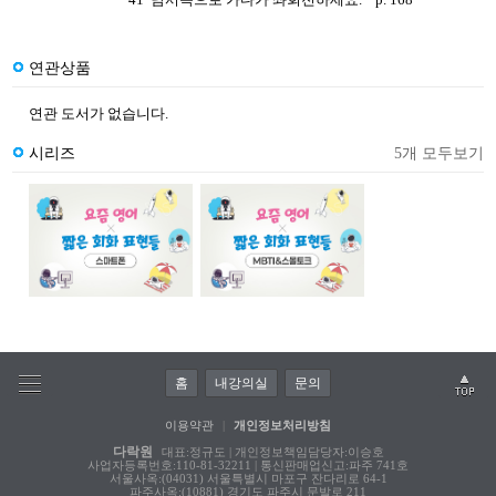
연관상품
연관 도서가 없습니다.
시리즈
5개 모두보기
홈
내강의실
문의
이용약관
|
개인정보처리방침
다락원
대표:정규도 | 개인정보책임담당자:이승호
사업자등록번호:110-81-32211 | 통신판매업신고:파주 741호
서울사옥:(04031) 서울특별시 마포구 잔다리로 64-1
파주사옥:(10881) 경기도 파주시 문발로 211