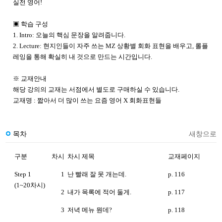
실전 영어!
▣
학습 구성
1. Intro: 오늘의 핵심 문장을 알려줍니다.
2. Lecture: 현지인들이 자주 쓰는 MZ 상황별 회화 표현을 배우고,
롤플
레잉을 통해
확실히 내 것으로 만드는 시간입니다.
※ 교재안내
해당 강의의 교재는 서점에서 별도로 구매하실 수 있습니다.
교재명 : 짧아서 더 많이 쓰는 요즘 영어 X 회화표현들
목차
새창으로
구분
차시
차시 제목
교재페이지
Step 1
1
난 빨래 잘 못 개는데.
p. 116
(1~20차시)
2
내가 목록에 적어 둘게.
p. 117
3
저녁 메뉴 뭔데?
p. 118