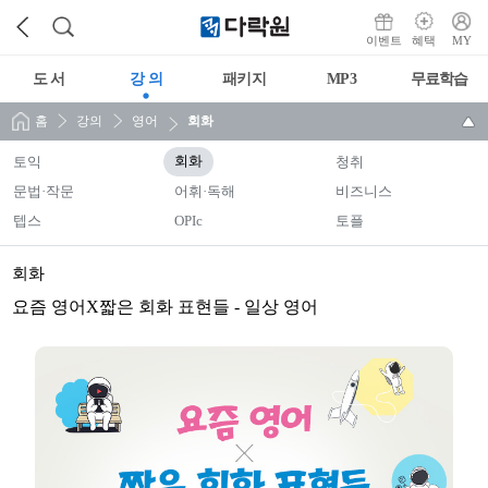
이벤트
혜택
MY
도 서
강 의
패키지
MP3
무료학습
홈
강의
영어
회화
토익
회화
청취
문법·작문
어휘·독해
비즈니스
텝스
OPIc
토플
회화
요즘 영어X짧은 회화 표현들 - 일상 영어