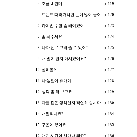
4
조금 비싼데.
p. 119
5
트렌드 따라가려면 돈이 많이 들어.
p. 120
6
카페인 수혈 좀 해야겠어.
p. 123
7
좀 봐주세요!
p. 124
8
나 대신 수고해 줄 수 있어?
p. 125
9
내 말이 뭔지 아시겠어요?
p. 126
10
살펴볼게.
p. 127
11
나 생일에 휴가야.
p. 128
12
생각 좀 해 보고요.
p. 129
13
다들 같은 생각인지 확실히 합시다.
p. 130
14
배달되나요?
p. 134
15
쿠폰이 있어요.
p. 135
16
대기 시간이 얼마나 되죠?
p. 136