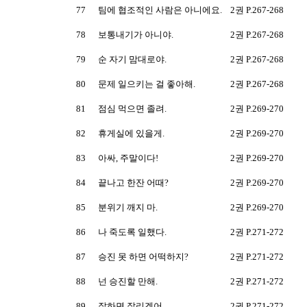
77
팀에 협조적인 사람은 아니에요.
2권 P.267-268
78
보통내기가 아니야.
2권 P.267-268
79
순 자기 맘대로야.
2권 P.267-268
80
문제 일으키는 걸 좋아해.
2권 P.267-268
81
점심 먹으면 졸려.
2권 P.269-270
82
휴게실에 있을게.
2권 P.269-270
83
아싸, 주말이다!
2권 P.269-270
84
끝나고 한잔 어때?
2권 P.269-270
85
분위기 깨지 마.
2권 P.269-270
86
나 죽도록 일했다.
2권 P.271-272
87
승진 못 하면 어떡하지?
2권 P.271-272
88
넌 승진할 만해.
2권 P.271-272
89
잘하면 잘리겠어.
2권 P.271-272