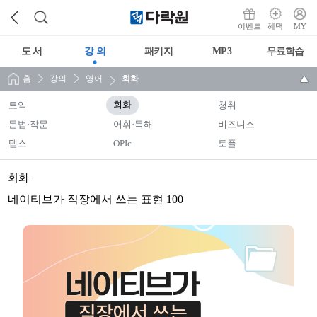
이벤트
혜택
MY
도 서
강 의
패키지
MP3
무료학습
홈
강의
영어
회화
토익
회화
청취
문법·작문
어휘·독해
비즈니스
텝스
OPIc
토플
회화
네이티브가 직장에서 쓰는 표현 100