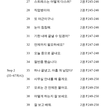
27
스트레스는 어떻게 다스려?
2권 P.245-246
28
직업병이야.
2권 P.245-246
29
또 야근이구나.
2권 P.245-246
30
눈이 침침해.
2권 P.245-246
31
기한 내에 끝낼 수 있겠어?
2권 P.247-248
32
언제까지 필요하세요?
2권 P.247-248
33
오늘 중으로 끝내요.
2권 P.247-248
34
절반쯤 했습니다.
2권 P.247-248
Step 2
35
하나 끝냈고, 아홉 개 남았다!
2권 P.247-248
(35~67차시)
36
사무실 안내를 해 줄게요.
2권 P.249-250
37
모르는 건 언제든 물어요.
2권 P.249-250
38
어떻게 하는지 잘 보세요.
2권 P.249-250
39
잘 보고 배워.
2권 P.249-250