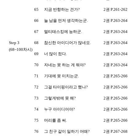
65
지금 반항하는 건가?
2권 P.261-262
66
늘 남을 먼저 생각하는군.
2권 P.263-264
67
멀티태스킹에 능하군.
2권 P.263-264
Step 3
68
참신한 아이디어가 많네요.
2권 P.263-264
(68~100차시)
69
너 많이 컸다.
2권 P.263-264
70
자네는 못 하는 게 뭐야?
2권 P.263-264
71
기대에 못 미치는군.
2권 P.265-266
72
그걸 타이핑이라고 했나?
2권 P.265-266
73
그렇게밖에 못 해?
2권 P.265-266
74
누구 아이디어야?
2권 P.265-266
75
머리를 좀 써.
2권 P.265-266
76
그 친구 같이 일하기 어때?
2권 P.267-268