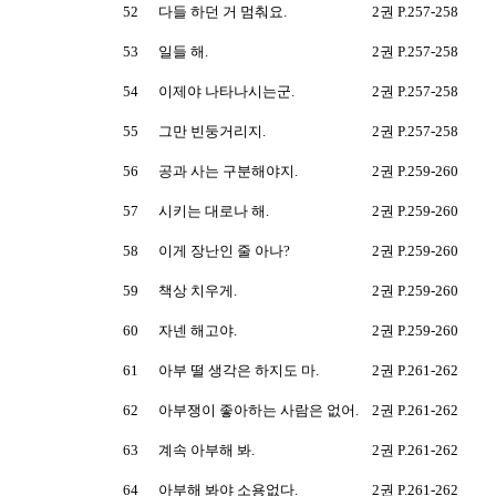
52
다들 하던 거 멈춰요.
2권 P.257-258
53
일들 해.
2권 P.257-258
54
이제야 나타나시는군.
2권 P.257-258
55
그만 빈둥거리지.
2권 P.257-258
56
공과 사는 구분해야지.
2권 P.259-260
57
시키는 대로나 해.
2권 P.259-260
58
이게 장난인 줄 아나?
2권 P.259-260
59
책상 치우게.
2권 P.259-260
60
자넨 해고야.
2권 P.259-260
61
아부 떨 생각은 하지도 마.
2권 P.261-262
62
아부쟁이 좋아하는 사람은 없어.
2권 P.261-262
63
계속 아부해 봐.
2권 P.261-262
64
아부해 봐야 소용없다.
2권 P.261-262