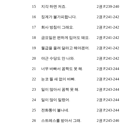
15
지각 하면 저죠.
2권 P.239-240
16
징계가 불가피합니다.
2권 P.241-242
17
회사 방침이 그래요.
2권 P.241-242
18
금요일은 편하게 입어도 돼요.
2권 P.241-242
19
월급을 올려 달라고 해야겠어.
2권 P.241-242
20
야근 수당도 안 나와.
2권 P.241-242
21
너무 바빠서 꼼짝도 못 해.
2권 P.243-244
22
눈코 뜰 새 없이 바빠.
2권 P.243-244
23
일이 많아서 꼼짝 못 해.
2권 P.243-244
24
일이 많이 밀렸어.
2권 P.243-244
25
전화통이 불나네.
2권 P.243-244
26
스트레스를 받아서 그래.
2권 P.245-246