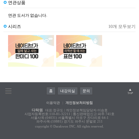
연관상품
연관 도서가 없습니다.
시리즈
10개 모두보기
홈
내강의실
문의
이용약관
|
개인정보처리방침
다락원
대표:정규도 | 개인정보책임담당자:이승호
사업자등록번호:110-81-32211 | 통신판매업신고:파주 741호
서울사옥:(04031) 서울특별시 마포구 잔다리로 64-1
파주사옥:(10881) 경기도 파주시 문발로 211
copyright © Darakwon INC. All rights reserved.