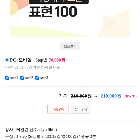
샘플보기
PC+모바일
Step별
70,000원
└ 동영상 강의, 강의 MP3파일 다운
step1
step2
step3
가격
210,000
원 →
210,000
원
(0%▼)
바로구매
장바구니
강사 : 케일린 신(Caelyn Shin)
구성 : 1 Step (Step별 34,33,33강/총100강) / 평균 3분