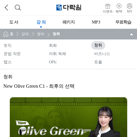
이벤트
혜택
MY
도 서
강 의
패키지
MP3
무료학습
홈
강의
영어
청취
토익
회화
청취
문법·작문
어휘·독해
비즈니스
텝스
OPIc
토플
청취
New Olive Green C1 - 최후의 선택