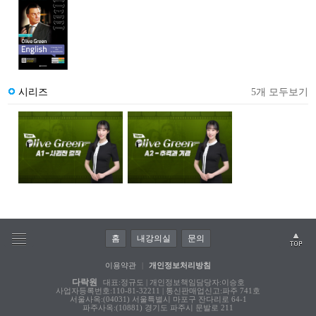
시리즈
5개 모두보기
홈
내강의실
문의
이용약관
|
개인정보처리방침
다락원
대표:정규도 | 개인정보책임담당자:이승호
사업자등록번호:110-81-32211 | 통신판매업신고:파주 741호
서울사옥:(04031) 서울특별시 마포구 잔다리로 64-1
파주사옥:(10881) 경기도 파주시 문발로 211