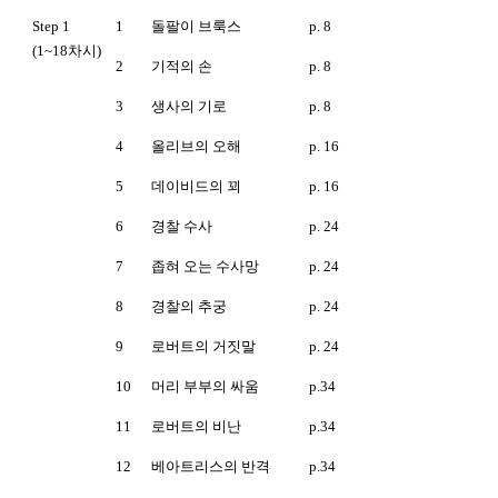
Step 1
1
돌팔이 브룩스
p. 8
(1~18차시)
2
기적의 손
p. 8
3
생사의 기로
p. 8
4
올리브의 오해
p. 16
5
데이비드의 꾀
p. 16
6
경찰 수사
p. 24
7
좁혀 오는 수사망
p. 24
8
경찰의 추궁
p. 24
9
로버트의 거짓말
p. 24
10
머리 부부의 싸움
p.34
11
로버트의 비난
p.34
12
베아트리스의 반격
p.34