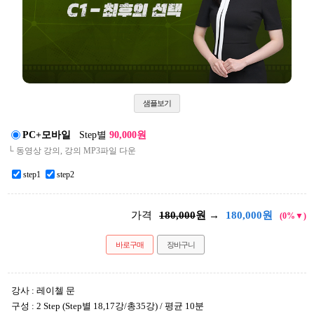
샘플보기
PC+모바일
Step별
90,000원
└ 동영상 강의, 강의 MP3파일 다운
step1
step2
가격
180,000
원 →
180,000
원
(0%▼)
바로구매
장바구니
강사 : 레이첼 문
구성 : 2 Step (Step별 18,17강/총35강) / 평균 10분