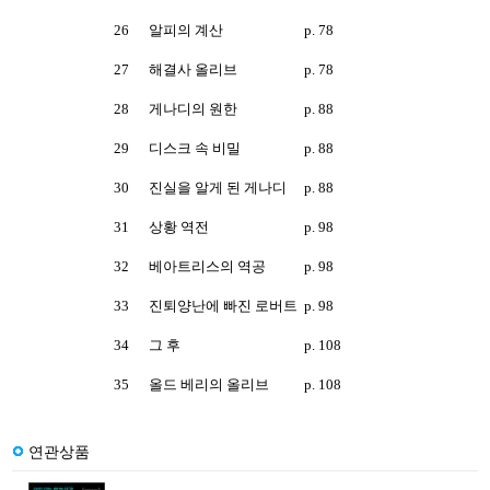
26
알피의 계산
p. 78
27
해결사 올리브
p. 78
28
게나디의 원한
p. 88
29
디스크 속 비밀
p. 88
30
진실을 알게 된 게나디
p. 88
31
상황 역전
p. 98
32
베아트리스의 역공
p. 98
33
진퇴양난에 빠진 로버트
p. 98
34
그 후
p. 108
35
올드 베리의 올리브
p. 108
연관상품