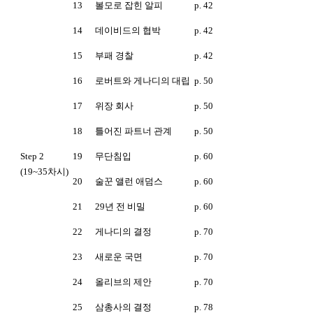
13
볼모로 잡힌 알피
p. 42
14
데이비드의 협박
p. 42
15
부패 경찰
p. 42
16
로버트와 게나디의 대립
p. 50
17
위장 회사
p. 50
18
틀어진 파트너 관계
p. 50
Step 2
19
무단침입
p. 60
(19~35차시)
20
술꾼 앨런 애덤스
p. 60
21
29년 전 비밀
p. 60
22
게나디의 결정
p. 70
23
새로운 국면
p. 70
24
올리브의 제안
p. 70
25
삼총사의 결정
p. 78