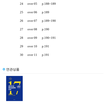
24
over 05
p.188~189
25
over 06
p.189
26
over 07
p.189~190
27
over 08
p.190
28
over 09
p.190~191
29
over 10
p.191
30
over 11
p.191
연관상품