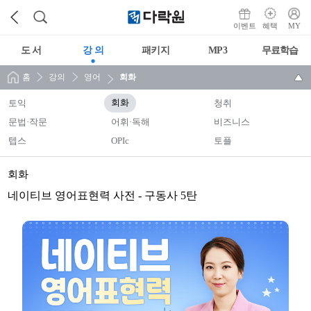
이벤트
혜택
MY
도 서
강 의
패키지
MP3
무료학습
홈
강의
영어
회화
토익
회화
청취
문법·작문
어휘·독해
비즈니스
텝스
OPIc
토플
회화
네이티브 영어표현력 사전 - 구동사 5탄