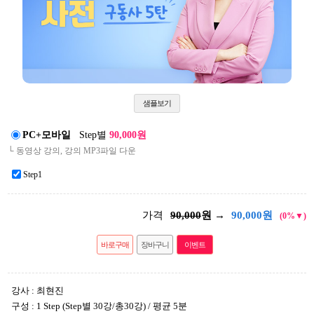
샘플보기
PC+모바일
Step별
90,000원
└ 동영상 강의, 강의 MP3파일 다운
Step1
가격
90,000
원 →
90,000
원
(0%▼)
바로구매
장바구니
이벤트
강사 : 최현진
구성 : 1 Step (Step별 30강/총30강) / 평균 5분