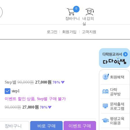
0
장바구니
내 강의
실
로그인
회원가입
고객지원
회원혜택
Step별
90,000원
27,000원
70%
다락
step1
공부방
이벤트 할인 상품, Step별 구매 불가
문제출제
90,000원
27,000원
70%
프로그램
평생교육
이용권
장바구니
바로 구매
이벤트 구매