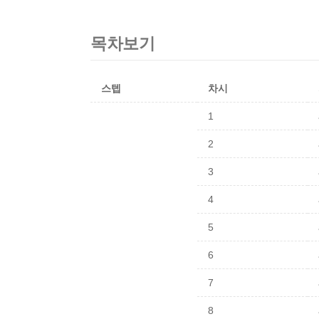
목차보기
스텝
차시
1
2
3
4
5
6
7
8