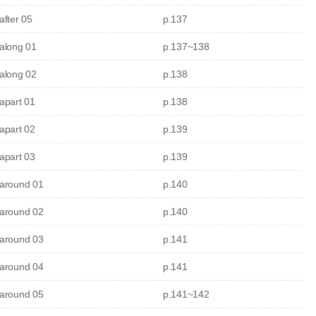
after 05
p.137
along 01
p.137~138
along 02
p.138
apart 01
p.138
apart 02
p.139
apart 03
p.139
around 01
p.140
around 02
p.140
around 03
p.141
around 04
p.141
around 05
p.141~142