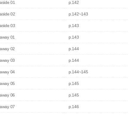
aside 01
p.142
aside 02
p.142~143
aside 03
p.143
away 01
p.143
away 02
p.144
away 03
p.144
away 04
p.144~145
away 05
p.145
away 06
p.145
away 07
p.146