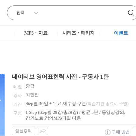
MP3ㆍ자료
시리즈ㆍ패키지
이벤트
네이티브 영어표현력 사전 - 구동사 1탄
중급
레벨
최현진
강사
Step별 30일 + 무료 재수강 쿠폰
(학습기간 종료시 소멸)
기간
1 Step (Step별 29강/총29강) / 평균 5분 / 동영상강의,
구성
강의노트,강의MP3파일 다운
샘플강의
구매 방법