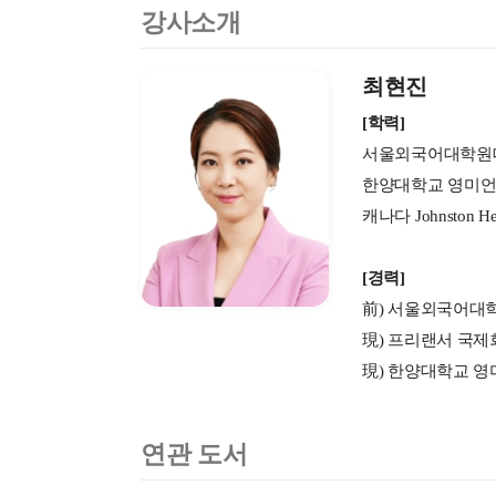
강사소개
최현진
[학력]
서울외국어대학원대
한양대학교 영미언
캐나다 Johnston Heig
[경력]
前) 서울외국어대
現) 프리랜서 국제회
現) 한양대학교 
연관 도서