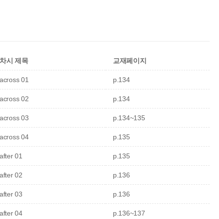
차시 제목
교재페이지
across 01
p.134
across 02
p.134
across 03
p.134~135
across 04
p.135
after 01
p.135
after 02
p.136
after 03
p.136
after 04
p.136~137