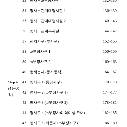
33
명사 + to부정사구
132~135
34
명사 + 관계대명사절 1
136~139
35
명사 + 관계대명사절 2
140~143
36
명사 + 관계부사절
144~147
37
전치사구 (부사구)
152~155
38
to부정사구 1
156~159
39
to부정사구 2
160~163
40
현재분사 (동시동작)
164~167
Step 4
41
명사구 1 (동명사구)
170~173
(41~60
42
명사구 2 (to부정사구 1)
174~177
강)
43
명사구 3 (to부정사구 2)
178~181
44
명사구 4 (to부정사의 의미상 주어)
182~185
45
명사구 5 (의문사+to부정사구)
186~189