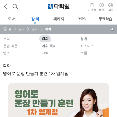
이벤트
혜택
MY
도 서
강 의
패키지
MP3
무료학습
홈
강의
영어
회화
토익
회화
청취
문법·작문
어휘·독해
비즈니스
텝스
OPIc
토플
회화
영어로 문장 만들기 훈련 1차 임계점