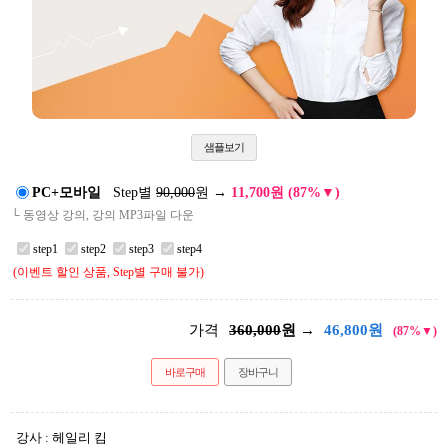
샘플보기
PC+모바일
Step별
90,000
원
→
11,700원 (87%▼)
└ 동영상 강의, 강의 MP3파일 다운
step1
step2
step3
step4
(이벤트 할인 상품, Step별 구매 불가)
가격
360,000
원 →
46,800
원
(87%▼)
바로구매
장바구니
강사 : 헤일리 킴