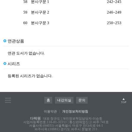
58
분사구문 1
242~245
59
분사구문 2
246~249
60
분사구문 3
250~253
연관상품
연관 도서가 없습니다.
시리즈
등록된 시리즈가 없습니다.
홈
내강의실
문의
이용약관
|
개인정보처리방침
다락원
대표:정규도 | 개인정보책임담당자:이승호
사업자등록번호:110-81-32211 | 통신판매업신고:파주 741호
서울사옥:(04031) 서울특별시 마포구 잔다리로 64-1
파주사옥:(10881) 경기도 파주시 문발로 211