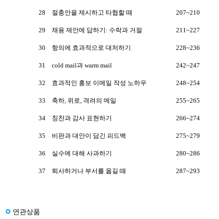
28
절충안을 제시하고 타협할 때
207~210
29
채용 제안에 답하기: 수락과 거절
211~227
30
항의에 효과적으로 대처하기
228~236
31
cold mail과 warm mail
242~247
32
효과적인 홍보 이메일 작성 노하우
248~254
33
축하, 위로, 격려의 메일
255~265
34
칭찬과 감사 표현하기
266~274
35
비판과 대안이 담긴 피드백
275~279
36
실수에 대해 사과하기
280~286
37
퇴사하거나 부서를 옮길 때
287~293
연관상품