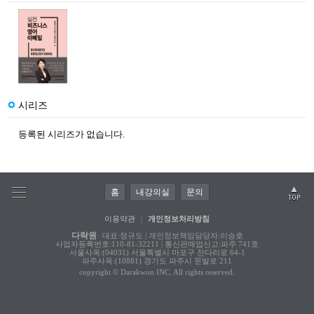
시리즈
등록된 시리즈가 없습니다.
홈
내강의실
문의
이용약관
|
개인정보처리방침
다락원
대표:정규도 | 개인정보책임담당자:이승호
사업자등록번호:110-81-32211 | 통신판매업신고:파주 741호
서울사옥:(04031) 서울특별시 마포구 잔다리로 64-1
파주사옥:(10881) 경기도 파주시 문발로 211
copyright © Darakwon INC. All rights reserved.