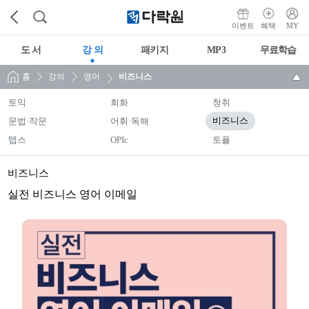
이벤트
혜택
MY
도 서
강 의
패키지
MP3
무료학습
홈
강의
영어
비즈니스
토익
회화
청취
문법·작문
어휘·독해
비즈니스
텝스
OPIc
토플
비즈니스
실전 비즈니스 영어 이메일