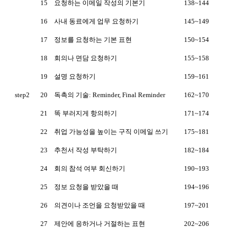
15
요청하는 이메일 작성의 기본기
138~144
16
사내 동료에게 업무 요청하기
145~149
17
정보를 요청하는 기본 표현
150~154
18
회의나 면담 요청하기
155~158
19
설명 요청하기
159~161
step2
20
독촉의 기술: Reminder, Final Reminder
162~170
21
똑 부러지게 항의하기
171~174
22
취업 가능성을 높이는 구직 이메일 쓰기
175~181
23
추천서 작성 부탁하기
182~184
24
회의 참석 여부 회신하기
190~193
25
정보 요청을 받았을 때
194~196
26
의견이나 조언을 요청받았을 때
197~201
27
제안에 응하거나 거절하는 표현
202~206