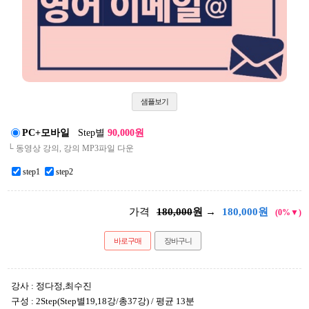
샘플보기
PC+모바일
Step별
90,000원
└ 동영상 강의, 강의 MP3파일 다운
step1
step2
가격
180,000
원 →
180,000
원
(0%▼)
바로구매
장바구니
강사 : 정다정,최수진
구성 : 2Step(Step별19,18강/총37강) / 평균 13분