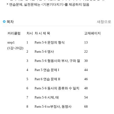
* 연습문제, 실전문제는 <기본기다지기>를 제공하지 않음
목차
새창으로
커리큘럼
차시
차 시 제 목
교재페이지
step1
1
Parts 5·6 문장의 형식
13
(1강~20강)
2
Parts 5·6 명사
22
3
Parts 5·6 형용사와 부사, 구와 절
30
4
Part 5 연습 문제 I
44
5
Part 6 연습 문제 II
46
6
Parts 5·6 동사의 종류와 수 일치
48
7
Parts 5·6 시제, 태
54
8
Parts 5·6 to부정사, 동명사
68