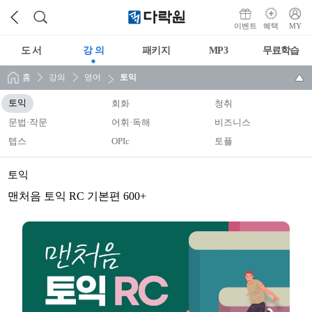
이벤트
혜택
MY
도 서
강 의
패키지
MP3
무료학습
홈
강의
영어
토익
토익
회화
청취
문법·작문
어휘·독해
비즈니스
텝스
OPIc
토플
토익
맨처음 토익 RC 기본편 600+