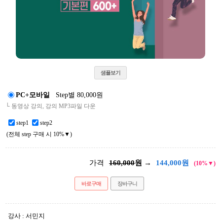
샘플보기
PC+모바일
Step별 80,000원
└ 동영상 강의, 강의 MP3파일 다운
step1
step2
(전체 step 구매 시 10%▼)
가격
160,000
원 →
144,000
원
(10%▼)
바로구매
장바구니
강사 : 서민지