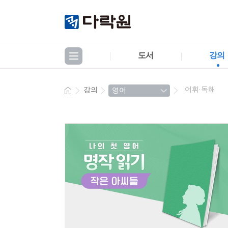
도서
강의
어휘·독해
강의