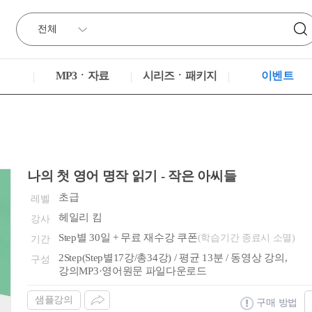
MP3ㆍ자료
시리즈ㆍ패키지
이벤트
나의 첫 영어 명작 읽기 - 작은 아씨들
초급
레벨
헤일리 킴
강사
Step별 30일 + 무료 재수강 쿠폰
(학습기간 종료시 소멸)
기간
2Step(Step별17강/총34강) / 평균 13분 / 동영상 강의,
구성
강의MP3·영어원문 파일다운로드
샘플강의
구매 방법