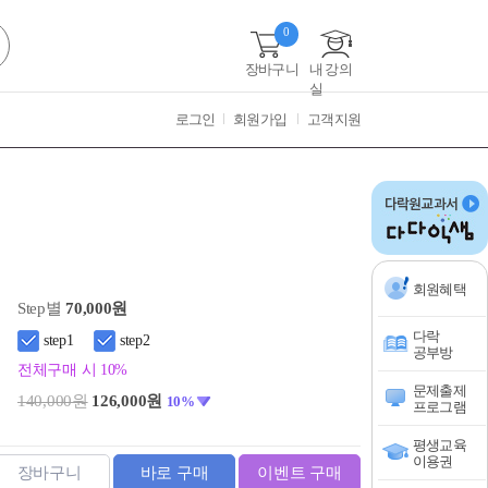
0
장바구니
내 강의
실
로그인
회원가입
고객지원
회원혜택
Step별
70,000원
다락
step1
step2
공부방
전체구매 시 10%
문제출제
140,000원
126,000원
10%
프로그램
평생교육
이용권
장바구니
바로 구매
이벤트 구매