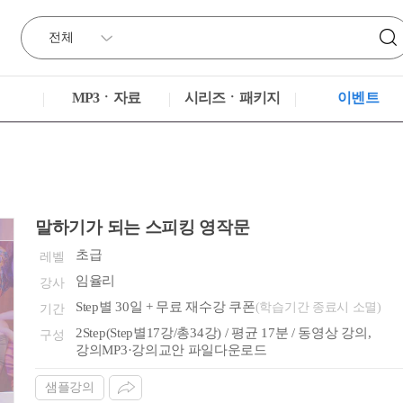
MP3ㆍ자료
시리즈ㆍ패키지
이벤트
말하기가 되는 스피킹 영작문
초급
레벨
임율리
강사
Step별 30일 + 무료 재수강 쿠폰
(학습기간 종료시 소멸)
기간
2Step(Step별17강/총34강) / 평균 17분 / 동영상 강의,
구성
강의MP3·강의교안 파일다운로드
샘플강의