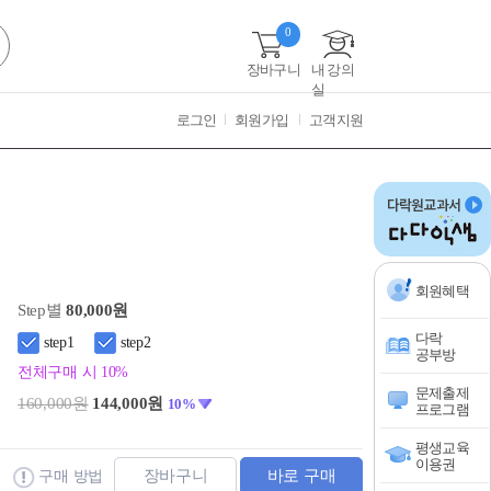
0
장바구니
내 강의
실
로그인
회원가입
고객지원
회원혜택
Step별
80,000원
다락
step1
step2
공부방
전체구매 시 10%
문제출제
160,000원
144,000원
10%
프로그램
평생교육
이용권
장바구니
바로 구매
구매 방법