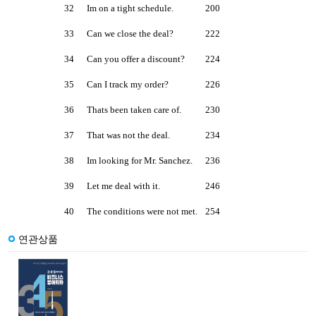
32
Im on a tight schedule.
200
33
Can we close the deal?
222
34
Can you offer a discount?
224
35
Can I track my order?
226
36
Thats been taken care of.
230
37
That was not the deal.
234
38
Im looking for Mr. Sanchez.
236
39
Let me deal with it.
246
40
The conditions were not met.
254
연관상품