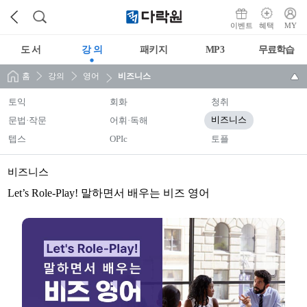
이벤트
혜택
MY
도 서
강 의
패키지
MP3
무료학습
홈
강의
영어
비즈니스
토익
회화
청취
문법·작문
어휘·독해
비즈니스
텝스
OPIc
토플
비즈니스
Let’s Role-Play! 말하면서 배우는 비즈 영어