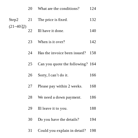
20
What are the conditions?
124
Step2
21
The price is fixed.
132
(21~40강)
22
Ill have it done.
140
23
When is it over?
142
24
Has the invoice been issued?
158
25
Can you quote the following?
164
26
Sorry, I can’t do it.
166
27
Please pay within 2 weeks.
168
28
We need a down payment.
186
29
Ill leave it to you.
188
30
Do you have the details?
194
31
Could you explain in detail?
198