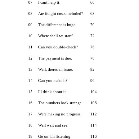
07
I cant help it.
66
08
Are freight costs included?
68
09
The difference is huge.
70
10
Where shall we start?
72
11
Can you double-check?
76
12
The payment is due.
78
13
Well, theres an issue.
82
14
Can you make it?
96
15
Ill think about it.
104
16
The numbers look strange.
106
17
Were making no progress.
112
18
Well wait and see.
114
19
Go on. Im listening.
116