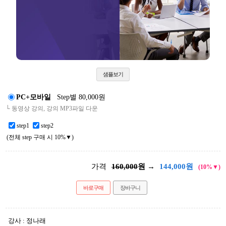
샘플보기
PC+모바일
Step별 80,000원
└ 동영상 강의, 강의 MP3파일 다운
step1
step2
(전체 step 구매 시 10%▼)
가격
160,000
원 →
144,000
원
(10%▼)
바로구매
장바구니
강사 : 정나래